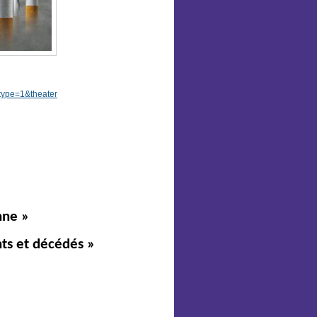
ype=1&theater
nne »
nts et décédés »