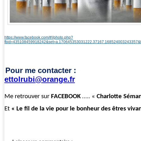
https://www.facebook.com/#!/photo.php?
fbid=435108459918242&set=a.170645353031222.37167.168524003243357&t
Pour me contacter :
ettolrubi@orange.fr
Me retrouver sur
FACEBOOK
….. «
Charlotte Séma
Et
« Le fil de la vie pour le bonheur des êtres viva