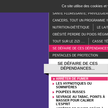
Panneau de gestion des cookies
Ce site utilise des cookies e
ACCUEIL
PARANORMAL
E
SANTÉ FLORISSANTE; PRIVILÉGIE
CANCERS, TOUT UN PROGRAMME !!
NUTRITION-DIÉTÉTIQUE
LE LAI
OBÉSITÉ PERDRE DU POIDS RÉGI
TOUT SUR LE ZIZI ....
CASSE TÊ
SE DÉFAIRE DE CES DÉPENDANCES
PENTACLES DE PROTECTION
SE DÉFAIRE DE CES
DÉPENDANCES...
ARRÊTER DE FUMER
LES HYPNOTIQUES OU
SOMNIFÈRES
POUPÉES RUSSES
SEVRAGE AU TABAC, POINTS À
MASSER POUR CALMER
L’ESPRIT