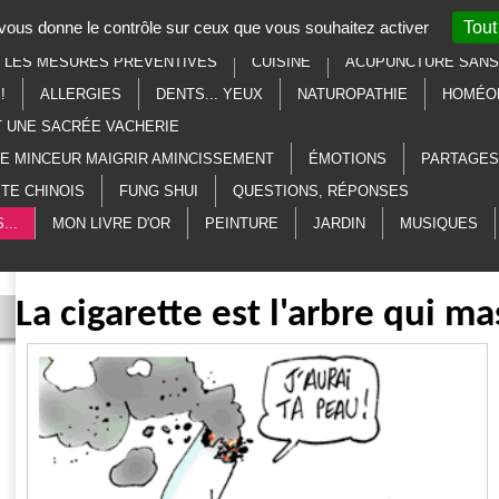
t vous donne le contrôle sur ceux que vous souhaitez activer
Tout
SOTÉRISME
LITHOTHÉRAPIE
AU SECOURS, À L'AIDE, MERCI
R LES MESURES PRÉVENTIVES
CUISINE
ACUPUNCTURE SANS 
!
ALLERGIES
DENTS... YEUX
NATUROPATHIE
HOMÉO
T UNE SACRÉE VACHERIE
ME MINCEUR MAIGRIR AMINCISSEMENT
ÉMOTIONS
PARTAGES
TE CHINOIS
FUNG SHUI
QUESTIONS, RÉPONSES
...
MON LIVRE D'OR
PEINTURE
JARDIN
MUSIQUES
La cigarette est l'arbre qui ma