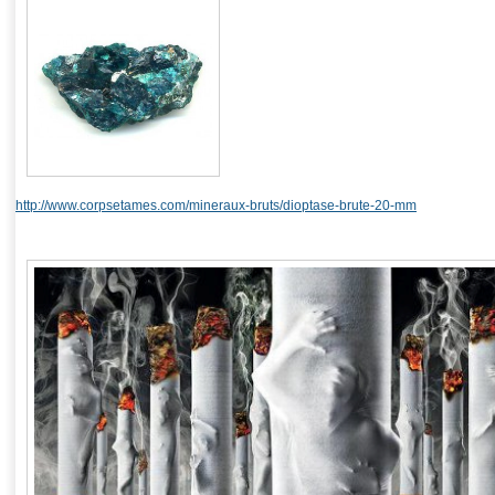
http://www.corpsetames.com/mineraux-bruts/dioptase-brute-20-mm