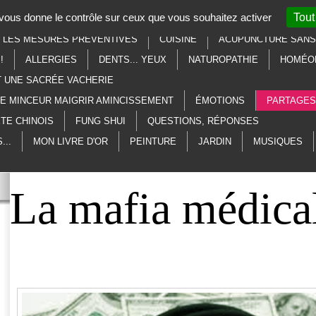
t vous donne le contrôle sur ceux que vous souhaitez activer
Tout
SOTÉRISME
LITHOTHÉRAPIE
AU SECOURS, À L'AIDE, MERCI
R LES MESURES PRÉVENTIVES
CUISINE
ACUPUNCTURE SANS 
!
ALLERGIES
DENTS... YEUX
NATUROPATHIE
HOMÉO
T UNE SACRÉE VACHERIE
ME MINCEUR MAIGRIR AMINCISSEMENT
ÉMOTIONS
PARTAGES
TE CHINOIS
FUNG SHUI
QUESTIONS, RÉPONSES
...
MON LIVRE D'OR
PEINTURE
JARDIN
MUSIQUES
La mafia médica