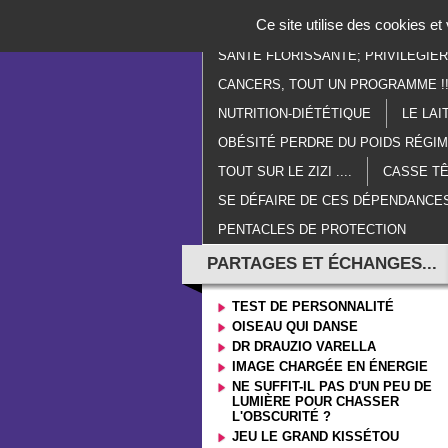
Panneau de gestion des cookies
Ce site utilise des cookies e
ACCUEIL
PARANORMAL
E
SANTÉ FLORISSANTE; PRIVILÉGIE
CANCERS, TOUT UN PROGRAMME !!
NUTRITION-DIÉTÉTIQUE
LE LAI
OBÉSITÉ PERDRE DU POIDS RÉGI
TOUT SUR LE ZIZI ....
CASSE TÊ
SE DÉFAIRE DE CES DÉPENDANCES
PENTACLES DE PROTECTION
PARTAGES ET ÉCHANGES...
TEST DE PERSONNALITÉ
OISEAU QUI DANSE
DR DRAUZIO VARELLA
IMAGE CHARGÉE EN ÉNERGIE
NE SUFFIT-IL PAS D'UN PEU DE
LUMIÈRE POUR CHASSER
L'OBSCURITÉ ?
JEU LE GRAND KISSÉTOU