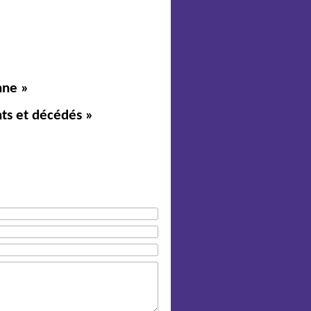
nne »
nts et décédés »