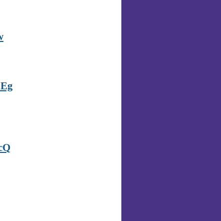
w
ZEg
cQ