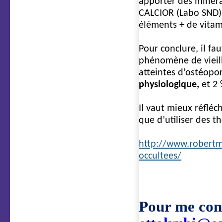
apporter des minéra
CALCIOR (Labo SND) 
éléments + de vitam
Pour conclure, il fa
phénomène de vieill
atteintes d’ostéopo
physiologique,
et 2
Il vaut mieux réfléc
que d’utiliser des t
http://www.robertm
occultees/
Pour me cont