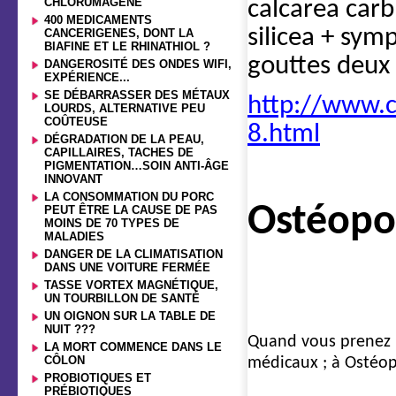
CHLORUMAGÈNE
calcarea carb
400 MEDICAMENTS
silicea + sym
CANCERIGENES, DONT LA
BIAFINE ET LE RHINATHIOL ?
gouttes deux f
DANGEROSITÉ DES ONDES WIFI,
EXPÉRIENCE...
SE DÉBARRASSER DES MÉTAUX
http://www.c
LOURDS, ALTERNATIVE PEU
COÛTEUSE
8.html
DÉGRADATION DE LA PEAU,
CAPILLAIRES, TACHES DE
PIGMENTATION…SOIN ANTI-ÂGE
INNOVANT
LA CONSOMMATION DU PORC
Ostéopor
PEUT ÊTRE LA CAUSE DE PAS
MOINS DE 70 TYPES DE
MALADIES
DANGER DE LA CLIMATISATION
DANS UNE VOITURE FERMÉE
TASSE VORTEX MAGNÉTIQUE,
UN TOURBILLON DE SANTÉ
UN OIGNON SUR LA TABLE DE
NUIT ???
Quand vous prenez l
LA MORT COMMENCE DANS LE
CÔLON
médicaux ; à Ostéopo
PROBIOTIQUES ET
PRÉBIOTIQUES