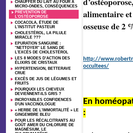
d’ostéoporose,
CHAUFFER DU LAIT AU FOUR À
MICRO-ONDES, CONSÉQUENCES
alimentaire e
PRÉVENTION DE
L'OSTÉOPOROSE
COCACOLA, ÉTUDE DE
osseuse de 2 
L'INSTITUT PASTEUR
CHOLESTÉROL, LA PILULE
MIRACLE ???
EPURATION SANGUINE :
''NETTOYER'' LE SANG DE
L'EXCÈS DE CHOLESTÉROL
LES 8 MODES D’ACTION DES
http://www.robertm
ÉLIXIRS DE CRISTAUX
occultees/
HYPERTENSION, BETTERAVE
CRUE
EXCÈS DE JUS DE LÉGUMES ET
FRUITS
POURQUOI LES CHEVEUX
DEVIENNENT-ILS GRIS ?
En homéopath
INCROYABLES CONFIDENCES
D'UN VACCINOLOGUE
« HERBE DE L'IMMORTALITÉ » LE
:
GINGEMBRE BLEU
POUR LES RÉCALCITRANTS AU
GOÛT AMER DU CHLORURE DE
MAGNÉSIUM, LE