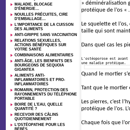
» déminéralisation g
MALADIE, BLOCAGE
D’ÉNERGIE…
protéique de l’os « .
NOUILLES PRÉCUITES, CIRE
D’EMBALLAGE…
Le squelette et l’os
L'IMPORTANCE DE LA CUISSON
DES ALIMENTS
taille qui sont main
ANTI-GRIPPE SANS VACCINATION
RELATIONS SEXUELLES,
Dans quel cas les pie
ACTIONS BÉNÉFIQUES SUR
VOTRE SANTÉ
COMBINAISONS ALIMENTAIRES
L'ostéoporose est avant 
ANTI-ÂGE, LES BIENFAITS DES
une maladie protéique.
BOURGEONS DE SEQUOIA
GIGANTEA
Quand le mortier s’e
ALIMENTS ANTI-
INFLAMMATOIRES ET PRO-
INFLAMMATOIRES
Tant que le mortier 
ROMARIN, PROTECTION DES
RAYONNEMENTS DU TÉLÉPHONE
PORTABLE
Les pierres, c’est l’
BOIRE DE L'EAU, QUELLE
protéique de l’os. 
QUANTITÉ ?
RECEVOIR DES CÂLINS
QUOTIDIENNEMENT
Chaque fois que l’on
L'OSTÉOPATHIE POUR LES
BÉBÉS