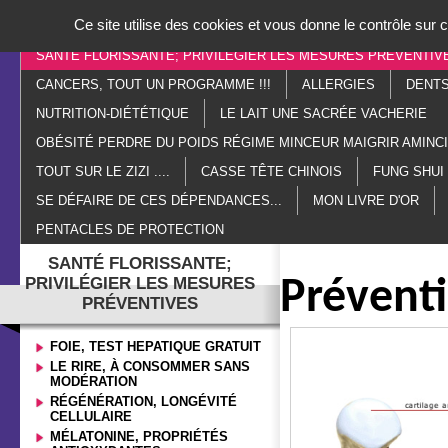
Panneau de gestion des cookies
Ce site utilise des cookies et vous donne le contrôle sur
ACCUEIL
PARANORMAL
ESOTÉRISME
LITHOTHÉR
SANTÉ FLORISSANTE; PRIVILÉGIER LES MESURES PRÉVENTIV
CANCERS, TOUT UN PROGRAMME !!!
ALLERGIES
DENTS
NUTRITION-DIÉTÉTIQUE
LE LAIT UNE SACRÉE VACHERIE
OBÉSITÉ PERDRE DU POIDS RÉGIME MINCEUR MAIGRIR AMIN
TOUT SUR LE ZIZI ....
CASSE TÊTE CHINOIS
FUNG SHUI
SE DÉFAIRE DE CES DÉPENDANCES...
MON LIVRE D'OR
PENTACLES DE PROTECTION
SANTÉ FLORISSANTE;
PRIVILÉGIER LES MESURES
Préventi
PRÉVENTIVES
FOIE, TEST HEPATIQUE GRATUIT
LE RIRE, À CONSOMMER SANS
MODÉRATION
RÉGÉNÉRATION, LONGÉVITÉ
CELLULAIRE
MÉLATONINE, PROPRIÉTÉS