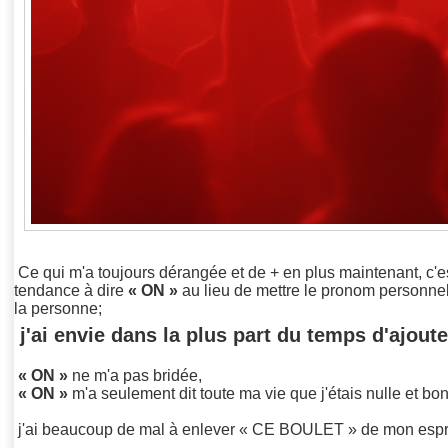
Ce qui m'a toujours dérangée et de + en plus maintenant, c'es
tendance à dire
« ON »
au lieu de mettre le pronom personne
la personne;
j'ai envie dans la plus part du temps d'ajout
« ON »
ne m'a pas bridée,
« ON »
m'a seulement dit toute ma vie que j'étais nulle et bonn
j'ai beaucoup de mal à enlever « CE BOULET » de mon espri