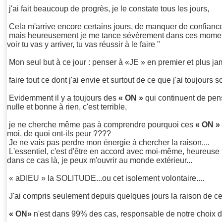
j'ai fait beaucoup de progrès, je le constate tous les jours,
Cela m'arrive encore certains jours, de manquer de confian
mais heureusement je me tance sévèrement dans ces moments 
voir tu vas y arriver, tu vas réussir à le faire "
Mon seul but à ce jour : penser à «JE » en premier et plus j
faire tout ce dont j'ai envie et surtout de ce que j'ai toujours s
Evidemment il y a toujours des
« ON »
qui continuent de pen
nulle et bonne à rien, c'est terrible,
je ne cherche même pas à comprendre pourquoi ces
« ON »
moi, de quoi ont-ils peur ????
Je ne vais pas perdre mon énergie à chercher la raison....
L'essentiel, c'est d'être en accord avec moi-même, heureuse 
dans ce cas là, je peux m'ouvrir au monde extérieur...
« aDIEU » la SOLITUDE...ou cet isolement volontaire....
J'ai compris seulement depuis quelques jours la raison de ce 
« ON»
n'est dans 99% des cas, responsable de notre choix de