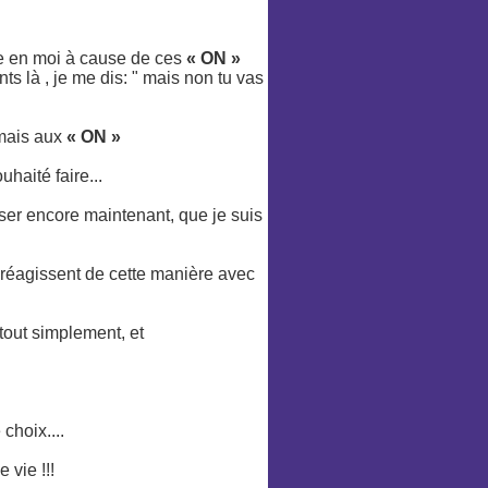
ce en moi à cause de ces
« ON »
là , je me dis: " mais non tu vas
amais aux
« ON »
ouhaité faire...
ser encore maintenant, que je suis
réagissent de cette manière avec
tout simplement, et
choix....
 vie !!!