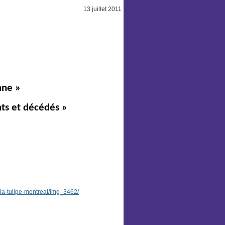
t 2011
nne »
nts et décédés »
la-tulipe-montreal/img_3462/