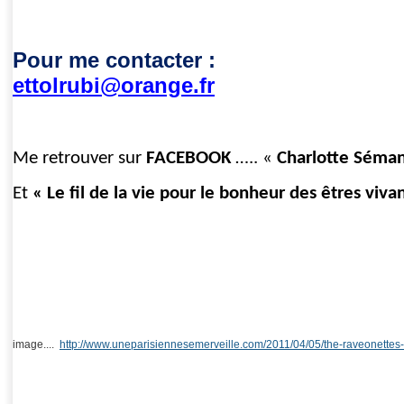
13 juille
Pour me contacter :
ettolrubi@orange.fr
Me retrouver sur
FACEBOOK
….. «
Charlotte Séma
Et
« Le fil de la vie pour le bonheur des êtres viva
image....
http://www.uneparisiennesemerveille.com/2011/04/05/the-raveonettes-