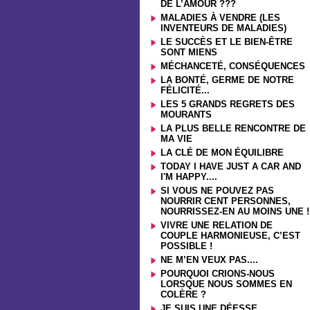
DE L’AMOUR ???
MALADIES À VENDRE (LES
INVENTEURS DE MALADIES)
LE SUCCÈS ET LE BIEN-ÊTRE
SONT MIENS
MÉCHANCETÉ, CONSÉQUENCES
LA BONTÉ, GERME DE NOTRE
FÉLICITÉ...
LES 5 GRANDS REGRETS DES
MOURANTS
LA PLUS BELLE RENCONTRE DE
MA VIE
LA CLÉ DE MON ÉQUILIBRE
TODAY I HAVE JUST A CAR AND
I'M HAPPY....
SI VOUS NE POUVEZ PAS
NOURRIR CENT PERSONNES,
NOURRISSEZ-EN AU MOINS UNE !
VIVRE UNE RELATION DE
COUPLE HARMONIEUSE, C’EST
POSSIBLE !
NE M’EN VEUX PAS....
POURQUOI CRIONS-NOUS
LORSQUE NOUS SOMMES EN
COLÈRE ?
JE SUIS UNE DÉESSE....