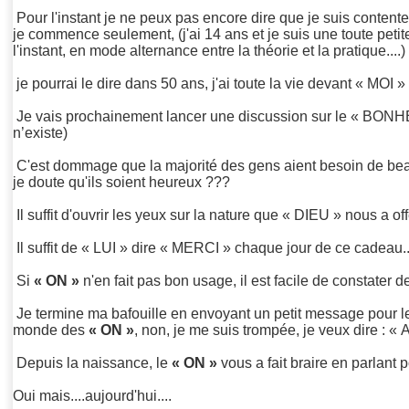
Pour l'instant je ne peux pas encore dire que je suis conten
je commence seulement, (j'ai 14 ans et je suis une toute petite
l'instant, en mode alternance entre la théorie et la pratique....)
je pourrai le dire dans 50 ans, j'ai toute la vie devant « MOI »
Je vais prochainement lancer une discussion sur le « BONH
n’existe)
C'est dommage que la majorité des gens aient besoin de bea
je doute qu'ils soient heureux ???
Il suffit d'ouvrir les yeux sur la nature que « DIEU » nous a off
Il suffit de « LUI » dire « MERCI » chaque jour de ce cadeau..
Si
« ON »
n'en fait pas bon usage, il est facile de constater d
Je termine ma bafouille en envoyant un petit message pour le
monde des
« ON »
, non, je me suis trompée, je veux dire :
Depuis la naissance, le
« ON »
vous a fait braire en parlant p
Oui mais....aujourd'hui....