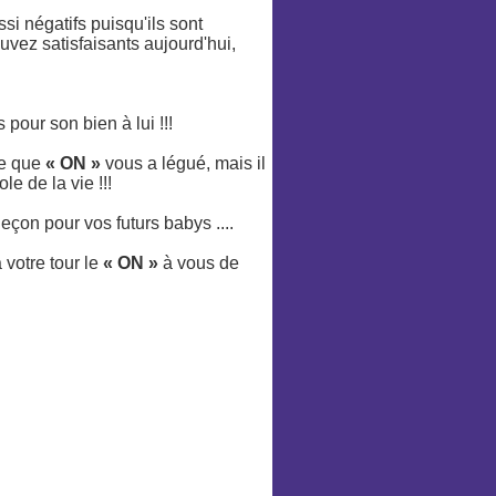
si négatifs puisqu'ils sont
vez satisfaisants aujourd'hui,
pour son bien à lui !!!
ge que
« ON »
vous a légué, mais il
le de la vie !!!
eçon pour vos futurs babys ....
 votre tour le
« ON »
à vous de