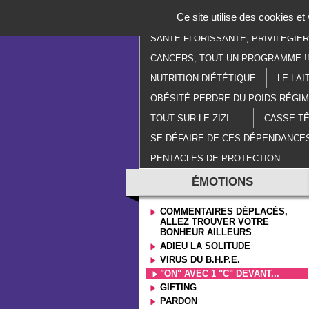
Panneau de gestion des cookies
Ce site utilise des cookies e
ACCUEIL
PARANORMAL
E
SANTÉ FLORISSANTE; PRIVILÉGIE
CANCERS, TOUT UN PROGRAMME !!
NUTRITION-DIÉTÉTIQUE
LE LAI
OBÉSITÉ PERDRE DU POIDS RÉGI
TOUT SUR LE ZIZI ....
CASSE TÊ
SE DÉFAIRE DE CES DÉPENDANCES
PENTACLES DE PROTECTION
ÉMOTIONS
COMMENTAIRES DÉPLACÉS,
ALLEZ TROUVER VOTRE
BONHEUR AILLEURS
ADIEU LA SOLITUDE
VIRUS DU B.H.P.E.
"ON" AVEC 1 "C" DEVANT...
GIFTING
PARDON