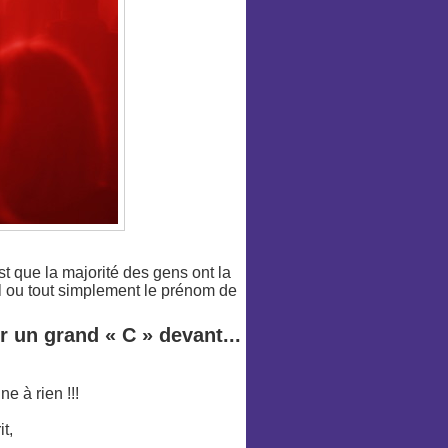
t que la majorité des gens ont la
l ou tout simplement le prénom de
er un grand
« C »
devant...
e à rien !!!
t,