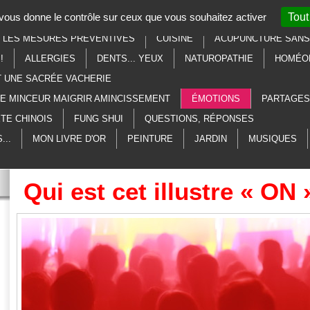
t vous donne le contrôle sur ceux que vous souhaitez activer
Tout
SOTÉRISME
LITHOTHÉRAPIE
AU SECOURS, À L'AIDE, MERCI
R LES MESURES PRÉVENTIVES
CUISINE
ACUPUNCTURE SANS 
!
ALLERGIES
DENTS... YEUX
NATUROPATHIE
HOMÉO
T UNE SACRÉE VACHERIE
ME MINCEUR MAIGRIR AMINCISSEMENT
ÉMOTIONS
PARTAGES
TE CHINOIS
FUNG SHUI
QUESTIONS, RÉPONSES
...
MON LIVRE D'OR
PEINTURE
JARDIN
MUSIQUES
Qui est cet illustre « ON