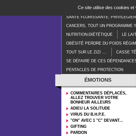
Panneau de gestion des cookies
Ce site utilise des cookies e
ACCUEIL
PARANORMAL
E
SANTÉ FLORISSANTE; PRIVILÉGIE
CANCERS, TOUT UN PROGRAMME !!
NUTRITION-DIÉTÉTIQUE
LE LAI
OBÉSITÉ PERDRE DU POIDS RÉGI
TOUT SUR LE ZIZI ....
CASSE TÊ
SE DÉFAIRE DE CES DÉPENDANCES
PENTACLES DE PROTECTION
ÉMOTIONS
COMMENTAIRES DÉPLACÉS,
ALLEZ TROUVER VOTRE
BONHEUR AILLEURS
ADIEU LA SOLITUDE
VIRUS DU B.H.P.E.
"ON" AVEC 1 "C" DEVANT...
GIFTING
PARDON