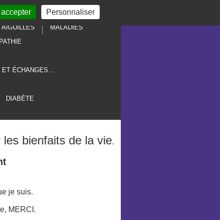
 accepter
Personnaliser
AIGUILLES
MALADIES
PATHIE
 ET ÉCHANGES...
DIABÈTE
les bienfaits de la vie
.
nt
e je suis.
ure, MERCI.