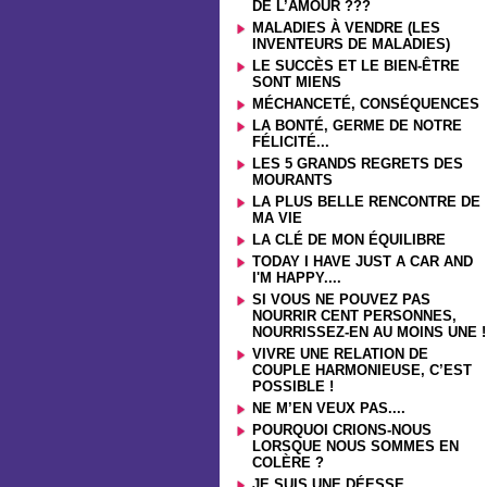
DE L’AMOUR ???
MALADIES À VENDRE (LES
INVENTEURS DE MALADIES)
LE SUCCÈS ET LE BIEN-ÊTRE
SONT MIENS
MÉCHANCETÉ, CONSÉQUENCES
LA BONTÉ, GERME DE NOTRE
FÉLICITÉ...
LES 5 GRANDS REGRETS DES
MOURANTS
LA PLUS BELLE RENCONTRE DE
MA VIE
LA CLÉ DE MON ÉQUILIBRE
TODAY I HAVE JUST A CAR AND
I'M HAPPY....
SI VOUS NE POUVEZ PAS
NOURRIR CENT PERSONNES,
NOURRISSEZ-EN AU MOINS UNE !
VIVRE UNE RELATION DE
COUPLE HARMONIEUSE, C’EST
POSSIBLE !
NE M’EN VEUX PAS....
POURQUOI CRIONS-NOUS
LORSQUE NOUS SOMMES EN
COLÈRE ?
JE SUIS UNE DÉESSE....