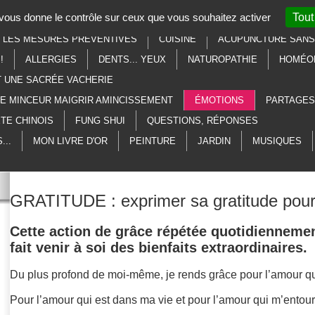
t vous donne le contrôle sur ceux que vous souhaitez activer
Tout
SOTÉRISME
LITHOTHÉRAPIE
AU SECOURS, À L'AIDE, MERCI
R LES MESURES PRÉVENTIVES
CUISINE
ACUPUNCTURE SANS 
!
ALLERGIES
DENTS... YEUX
NATUROPATHIE
HOMÉO
T UNE SACRÉE VACHERIE
ME MINCEUR MAIGRIR AMINCISSEMENT
ÉMOTIONS
PARTAGES
TE CHINOIS
FUNG SHUI
QUESTIONS, RÉPONSES
...
MON LIVRE D'OR
PEINTURE
JARDIN
MUSIQUES
GRATITUDE : e
xprimer sa gratitude pour 
Cette action de grâce répétée quotidienneme
fait venir à soi des bienfaits extraordinaires.
Du plus profond de moi-même, je rends grâce pour l’amour qu
Pour l’amour qui est dans ma vie et pour l’amour qui m’ento