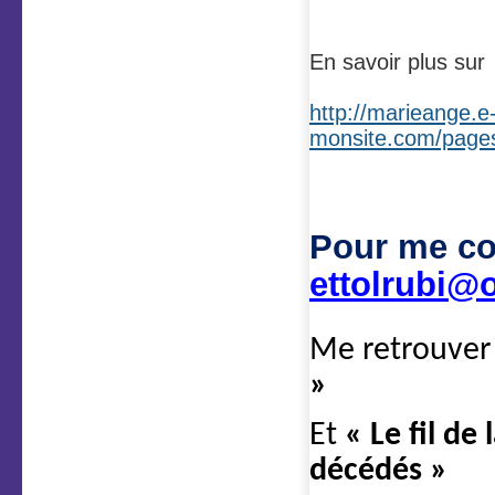
En savoir plus sur
http://marieange.e
monsite.com/pages
Pour me co
ettolrubi@o
Me retrouver
»
Et
« Le fil de
décédés »