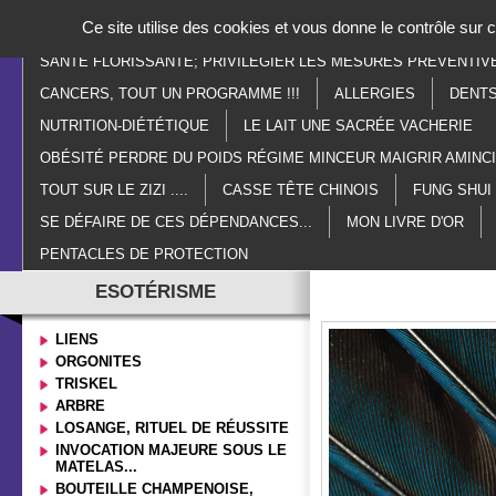
Panneau de gestion des cookies
Ce site utilise des cookies et vous donne le contrôle sur
ACCUEIL
PARANORMAL
ESOTÉRISME
LITHOTHÉR
SANTÉ FLORISSANTE; PRIVILÉGIER LES MESURES PRÉVENTIV
CANCERS, TOUT UN PROGRAMME !!!
ALLERGIES
DENTS
NUTRITION-DIÉTÉTIQUE
LE LAIT UNE SACRÉE VACHERIE
OBÉSITÉ PERDRE DU POIDS RÉGIME MINCEUR MAIGRIR AMIN
TOUT SUR LE ZIZI ....
CASSE TÊTE CHINOIS
FUNG SHUI
SE DÉFAIRE DE CES DÉPENDANCES...
MON LIVRE D'OR
PENTACLES DE PROTECTION
ESOTÉRISME
LIENS
ORGONITES
TRISKEL
ARBRE
LOSANGE, RITUEL DE RÉUSSITE
INVOCATION MAJEURE SOUS LE
MATELAS...
BOUTEILLE CHAMPENOISE,