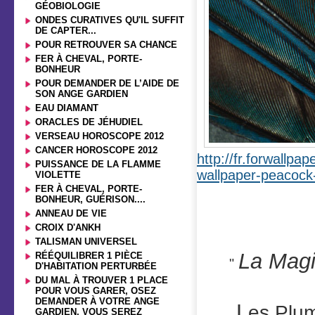
GÉOBIOLOGIE
ONDES CURATIVES QU'IL SUFFIT
DE CAPTER...
POUR RETROUVER SA CHANCE
FER À CHEVAL, PORTE-
BONHEUR
POUR DEMANDER DE L’AIDE DE
SON ANGE GARDIEN
EAU DIAMANT
ORACLES DE JÉHUDIEL
VERSEAU HOROSCOPE 2012
CANCER HOROSCOPE 2012
http://fr.forwallp
PUISSANCE DE LA FLAMME
wallpaper-peacock
VIOLETTE
FER À CHEVAL, PORTE-
BONHEUR, GUÉRISON....
ANNEAU DE VIE
Significati
CROIX D'ANKH
TALISMAN UNIVERSEL
La Magi
RÉÉQUILIBRER 1 PIÈCE
"
D'HABITATION PERTURBÉE
DU MAL À TROUVER 1 PLACE
POUR VOUS GARER, OSEZ
DEMANDER À VOTRE ANGE
L
es Plum
GARDIEN, VOUS SEREZ