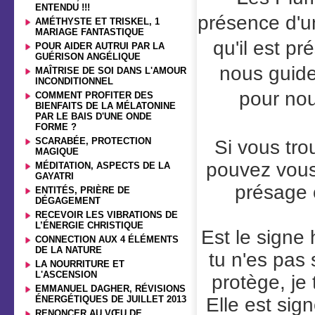
ENTENDU !!!
présence d'u
AMÉTHYSTE ET TRISKEL, 1
MARIAGE FANTASTIQUE
qu'il est p
POUR AIDER AUTRUI PAR LA
GUÉRISON ANGÉLIQUE
nous guide
MAÎTRISE DE SOI DANS L'AMOUR
INCONDITIONNEL
pour nou
COMMENT PROFITER DES
BIENFAITS DE LA MÉLATONINE
PAR LE BAIS D'UNE ONDE
FORME ?
SCARABÉE, PROTECTION
Si vous tr
MAGIQUE
pouvez vous 
MÉDITATION, ASPECTS DE LA
GAYATRI
présage 
ENTITÉS, PRIÈRE DE
DÉGAGEMENT
RECEVOIR LES VIBRATIONS DE
L’ÉNERGIE CHRISTIQUE
Est le signe 
CONNECTION AUX 4 ÉLÉMENTS
DE LA NATURE
tu n'es pas s
LA NOURRITURE ET
L'ASCENSION
protège, je 
EMMANUEL DAGHER, RÉVISIONS
ÉNERGÉTIQUES DE JUILLET 2013
Elle est sign
RENONCER AU VŒU DE