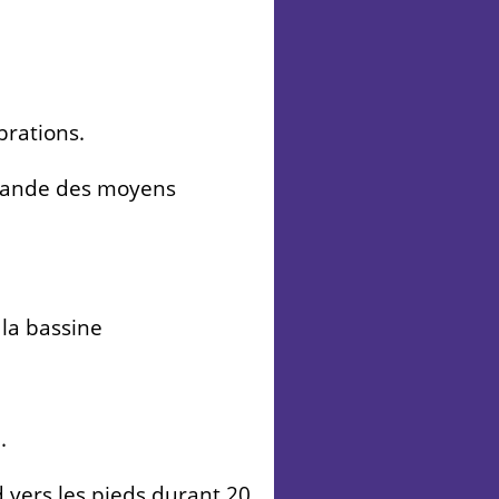
brations.
demande des moyens
 la bassine
.
d vers les pieds durant 20