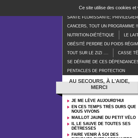
Panneau de gestion des cookies
Ce site utilise des cookies e
ACCUEIL
PARANORMAL
E
SANTÉ FLORISSANTE; PRIVILÉGIE
CANCERS, TOUT UN PROGRAMME !!
NUTRITION-DIÉTÉTIQUE
LE LAI
OBÉSITÉ PERDRE DU POIDS RÉGI
TOUT SUR LE ZIZI ....
CASSE TÊ
SE DÉFAIRE DE CES DÉPENDANCES
PENTACLES DE PROTECTION
AU SECOURS, À L'AIDE,
MERCI
JE ME LÈVE AUJOURD'HUI
EN CES TEMPS TRÈS DURS QUE
NOUS VIVONS
MAILLOT JAUNE DU PETIT VÉLO
IL LE SAUVE DE TOUTES SES
DÉTRESSES
FAIRE VENIR À SOI DES