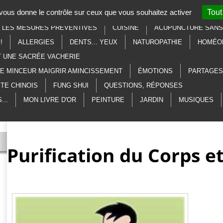
t vous donne le contrôle sur ceux que vous souhaitez activer
Tout
SOTÉRISME
LITHOTHÉRAPIE
AU SECOURS, À L'AIDE, MERCI
R LES MESURES PRÉVENTIVES
CUISINE
ACUPUNCTURE SANS 
!
ALLERGIES
DENTS... YEUX
NATUROPATHIE
HOMÉO
T UNE SACRÉE VACHERIE
ME MINCEUR MAIGRIR AMINCISSEMENT
ÉMOTIONS
PARTAGES
TE CHINOIS
FUNG SHUI
QUESTIONS, RÉPONSES
...
MON LIVRE D'OR
PEINTURE
JARDIN
MUSIQUES
Purification du Corps et