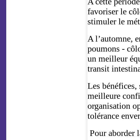
A cette période
favoriser le cô
stimuler le mé
A l’automne, en
poumons - côlo
un meilleur éq
transit intestin
Les bénéfices, 
meilleure confi
organisation op
tolérance enve
Pour aborder l