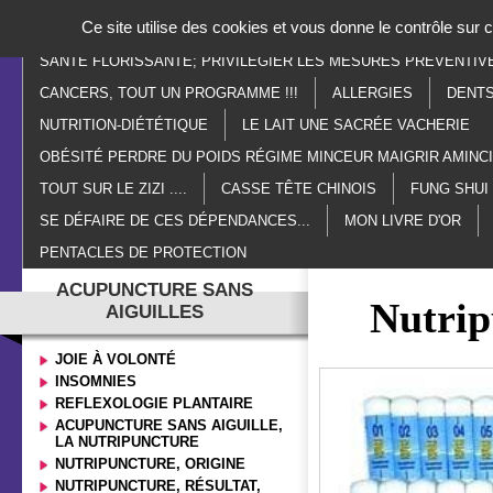
Panneau de gestion des cookies
Ce site utilise des cookies et vous donne le contrôle sur
ACCUEIL
PARANORMAL
ESOTÉRISME
LITHOTHÉR
SANTÉ FLORISSANTE; PRIVILÉGIER LES MESURES PRÉVENTIV
CANCERS, TOUT UN PROGRAMME !!!
ALLERGIES
DENTS
NUTRITION-DIÉTÉTIQUE
LE LAIT UNE SACRÉE VACHERIE
OBÉSITÉ PERDRE DU POIDS RÉGIME MINCEUR MAIGRIR AMIN
TOUT SUR LE ZIZI ....
CASSE TÊTE CHINOIS
FUNG SHUI
SE DÉFAIRE DE CES DÉPENDANCES...
MON LIVRE D'OR
PENTACLES DE PROTECTION
ACUPUNCTURE SANS
Nutrip
AIGUILLES
JOIE À VOLONTÉ
INSOMNIES
REFLEXOLOGIE PLANTAIRE
ACUPUNCTURE SANS AIGUILLE,
LA NUTRIPUNCTURE
NUTRIPUNCTURE, ORIGINE
NUTRIPUNCTURE, RÉSULTAT,