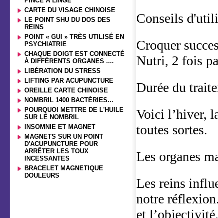
PINCE A LINGE
CARTE DU VISAGE CHINOISE
Conseils d'utili
LE POINT SHU DU DOS DES
REINS
POINT « GUI » TRÈS UTILISÉ EN
Croquer succes
PSYCHIATRIE
CHAQUE DOIGT EST CONNECTÉ
Nutri, 2 fois p
À DIFFÉRENTS ORGANES ....
LIBÉRATION DU STRESS
LIFTING PAR ACUPUNCTURE
Durée du traite
OREILLE CARTE CHINOISE
NOMBRIL 1400 BACTÉRIES...
POURQUOI METTRE DE L'HUILE
Voici l’hiver, 
SUR LE NOMBRIL
toutes sortes.
INSOMNIE ET MAGNET
MAGNETS SUR UN POINT
D'ACUPUNCTURE POUR
ARRÊTER LES TOUX
Les organes maî
INCESSANTES
BRACELET MAGNETIQUE
DOULEURS
Les reins influ
notre réflexion.
et l’objectivité