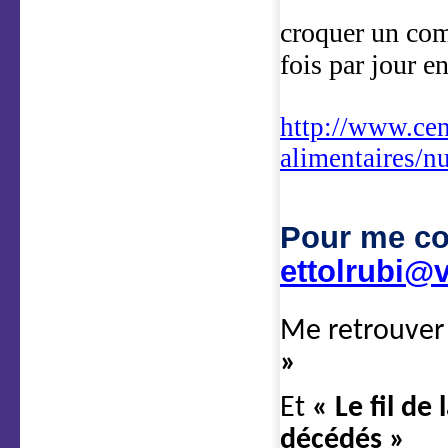
croquer un com
fois par jour e
http://www.cen
alimentaires/n
Pour me co
ettolrubi@v
Me retrouver
»
Et
« Le fil de
décédés »