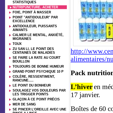
STATISTIQUES
NUTRIPUNCTURE, ACHETER
FOIE, POINT À MASSER
POINT "ANTIDOULEUR" PAR
EXCELLENCE
ANTIDOULEUR, PUISSANTS
AIMANTS
CALMER LE MENTAL, ANXIÉTÉ,
MIGRAINES
TOUX
ZU SAN LI, LE POINT DES
http://www.cen
CENTAINES DE MALADIES
alimentaires/n
SE FAIRE LA RATE AU COURT
BOUILLON
TOUJOURS DE BONNE HUMEUR
Pack nutrition
GRAND POINT PSYCHIQUE 10 P
COLÈRE, RESSENTIMENT,
RANCUNE.....
L’hiver
en méd
LE POINT DU BONHEUR
SOULAGEZ VOS DOULEURS PAR
17 janvier.
LES TRIGGER POINTS
GLAÇON À CE POINT PRÉCIS
MER DE SANG
Boîtes de 60 
SE PINCER L'OREILLE AVEC UNE