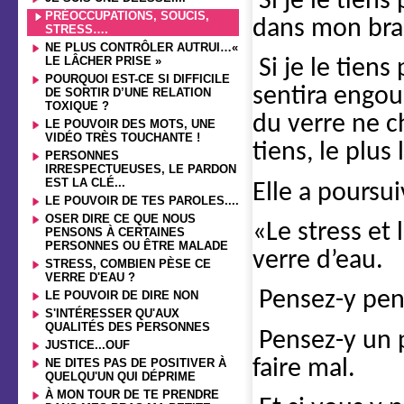
Si je le tien
PRÉOCCUPATIONS, SOUCIS,
dans mon bra
STRESS….
NE PLUS CONTRÔLER AUTRUI…«
LE LÂCHER PRISE »
Si je le tien
POURQUOI EST-CE SI DIFFICILE
sentira engou
DE SORTIR D’UNE RELATION
TOXIQUE ?
du verre ne c
LE POUVOIR DES MOTS, UNE
VIDÉO TRÈS TOUCHANTE !
tiens, le plus 
PERSONNES
IRRESPECTUEUSES, LE PARDON
EST LA CLÉ...
Elle a poursui
LE POUVOIR DE TES PAROLES....
OSER DIRE CE QUE NOUS
«Le stress et
PENSONS À CERTAINES
PERSONNES OU ÊTRE MALADE
verre d’eau.
STRESS, COMBIEN PÈSE CE
VERRE D'EAU ?
Pensez-y pen
LE POUVOIR DE DIRE NON
S'INTÉRESSER QU'AUX
QUALITÉS DES PERSONNES
Pensez-y un 
JUSTICE...OUF
faire mal.
NE DITES PAS DE POSITIVER À
QUELQU'UN QUI DÉPRIME
À MON TOUR DE TE PRENDRE