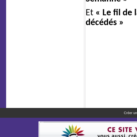
Et
« Le fil de
décédés »
Créer un 