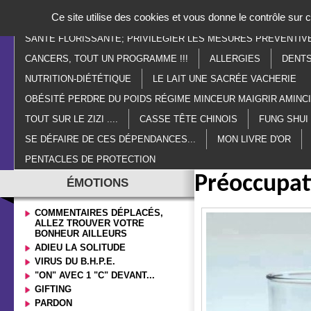
Panneau de gestion des cookies
Ce site utilise des cookies et vous donne le contrôle sur
ACCUEIL
PARANORMAL
ESOTÉRISME
LITHOTHÉR
SANTÉ FLORISSANTE; PRIVILÉGIER LES MESURES PRÉVENTIV
CANCERS, TOUT UN PROGRAMME !!!
ALLERGIES
DENTS
NUTRITION-DIÉTÉTIQUE
LE LAIT UNE SACRÉE VACHERIE
OBÉSITÉ PERDRE DU POIDS RÉGIME MINCEUR MAIGRIR AMIN
TOUT SUR LE ZIZI ....
CASSE TÊTE CHINOIS
FUNG SHUI
SE DÉFAIRE DE CES DÉPENDANCES...
MON LIVRE D'OR
PENTACLES DE PROTECTION
Préoccupati
ÉMOTIONS
COMMENTAIRES DÉPLACÉS,
ALLEZ TROUVER VOTRE
BONHEUR AILLEURS
ADIEU LA SOLITUDE
VIRUS DU B.H.P.E.
"ON" AVEC 1 "C" DEVANT...
GIFTING
PARDON