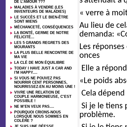
s’attendait à
DE L’AMOUR ???
MALADIES À VENDRE (LES
« verre à moit
INVENTEURS DE MALADIES)
LE SUCCÈS ET LE BIEN-ÊTRE
SONT MIENS
Au lieu de cel
MÉCHANCETÉ, CONSÉQUENCES
demanda: «Co
LA BONTÉ, GERME DE NOTRE
FÉLICITÉ...
LES 5 GRANDS REGRETS DES
Les réponses 
MOURANTS
LA PLUS BELLE RENCONTRE DE
onces
MA VIE
LA CLÉ DE MON ÉQUILIBRE
Elle a répond
TODAY I HAVE JUST A CAR AND
I'M HAPPY....
SI VOUS NE POUVEZ PAS
«Le poids abs
NOURRIR CENT PERSONNES,
NOURRISSEZ-EN AU MOINS UNE !
Cela dépend 
VIVRE UNE RELATION DE
COUPLE HARMONIEUSE, C’EST
POSSIBLE !
Si je le tien
NE M’EN VEUX PAS....
POURQUOI CRIONS-NOUS
problème.
LORSQUE NOUS SOMMES EN
COLÈRE ?
JE SUIS UNE DÉESSE....