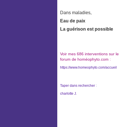
Dans maladies,
Eau de paix
La guérison est possible
Voir mes 686 interventions sur le
forum de
homéophyto.com :
https://www.homeophyto.com/accueil
Taper dans rechercher :
charlotte J.