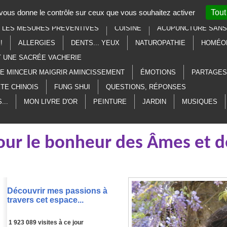
t vous donne le contrôle sur ceux que vous souhaitez activer
Tout
SOTÉRISME
LITHOTHÉRAPIE
AU SECOURS, À L'AIDE, MERCI
R LES MESURES PRÉVENTIVES
CUISINE
ACUPUNCTURE SANS 
!
ALLERGIES
DENTS... YEUX
NATUROPATHIE
HOMÉO
T UNE SACRÉE VACHERIE
ME MINCEUR MAIGRIR AMINCISSEMENT
ÉMOTIONS
PARTAGES
TE CHINOIS
FUNG SHUI
QUESTIONS, RÉPONSES
...
MON LIVRE D'OR
PEINTURE
JARDIN
MUSIQUES
 pour le bonheur des Âmes et d
Découvrir mes passions à
travers cet espace...
1 923 08
9
visites à ce jour