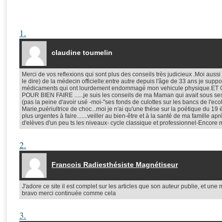
1.
claudine toumelin
Merci de vos reflexions qui sont plus des conseils très judicieux .Moi aussi 
le dire) de la médecin officielle:entre autre depuis l'âge de 33 ans je suppo
médicaments qui ont lourdement endommagé mon vehicule physique.
POUR BIEN FAIRE ......je suis les conseils de ma Maman qui avait sous se
(pas la peine d'avoir usé -moi-"ses fonds de culottes sur les bancs de l'e
Marie,puériultrice de choc...moi je n'ai qu'une thése sur la poétique du 19
plus urgentes à faire.......veiller au bien-être et à la santé de ma famille
d'elèves d'un peu ts les niveaux- cycle classique et professionnel-Encore 
2.
Francois Radiesthésiste Magnétiseur
J'adore ce site il est complet sur les articles que son auteur publie, et un
bravo merci continuée comme cela
3.