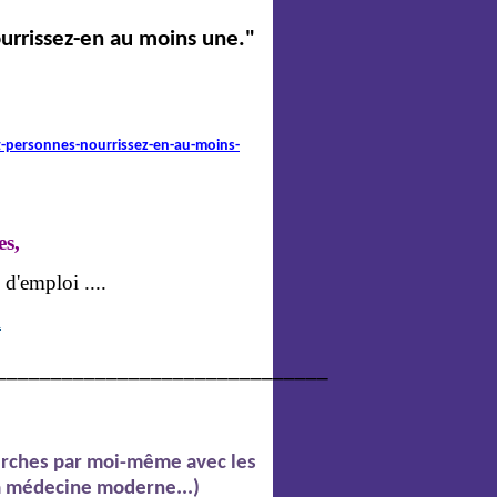
ourrissez-en au moins une."
nt-personnes-nourrissez-en-au-moins-
s,
 d'emploi ....
l
______________________________
herches par moi-même avec les
a médecine moderne...)