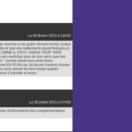
Le 06 février 2015 à 16h02
je cherche à me guérir devant l'echec (il faut
rte et subi des traitements psy(et thérapie et
ET COMME IL N'EST JAMAIS TROP TARD
s airs revêches plus de bon sens que moi
cole " comme disait mon amie Anne-
 ème EN PLAN car j'ai,trouvé d'autres choses
 après avoir donné de mon temps auprés
merci Charlotte et bravo
Le 28 juillet 2015 à 07h50
e mine d'informations très complémentaires