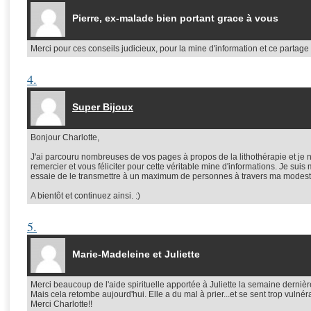
Pierre, ex-malade bien portant grace à vous
Merci pour ces conseils judicieux, pour la mine d'information et ce partag
4.
Super Bijoux
Bonjour Charlotte,
J'ai parcouru nombreuses de vos pages à propos de la lithothérapie et je n'
remercier et vous féliciter pour cette véritable mine d'informations. Je s
essaie de le transmettre à un maximum de personnes à travers ma modest
A bientôt et continuez ainsi. :)
5.
Marie-Madeleine et Juliette
Merci beaucoup de l'aide spirituelle apportée à Juliette la semaine derniè
Mais cela retombe aujourd'hui. Elle a du mal à prier...et se sent trop vulné
Merci Charlotte!!