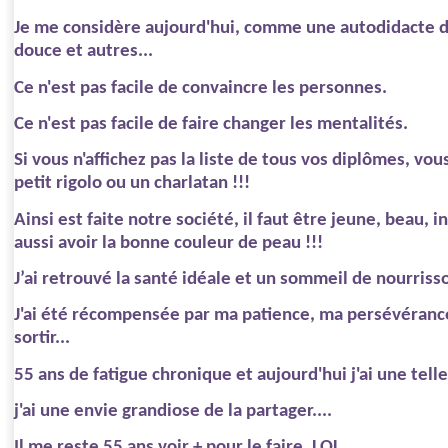
Je me considère aujourd'hui, comme une autodidacte 
douce et autres...
Ce n'est pas facile de convaincre les personnes.
Ce n'est pas facile de faire changer les mentalités.
Si vous n'affichez pas la liste de tous vos diplômes, v
petit rigolo ou un charlatan !!!
Ainsi est faite notre société, il faut être jeune, beau, 
aussi avoir la bonne couleur de peau !!!
J’ai retrouvé la santé idéale et un sommeil de nourriss
J'ai été récompensée par ma patience, ma persévéranc
sortir...
55 ans de fatigue chronique et aujourd'hui j'ai une telle
j'ai une envie grandiose de la partager....
Il me reste 55 ans voir + pour le faire, LOL