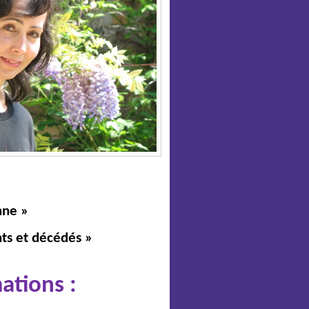
nne »
nts et décédés »
ations :