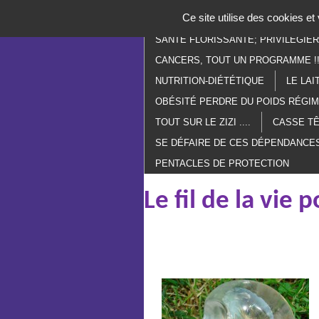
Panneau de gestion des cookies
Ce site utilise des cookies e
ACCUEIL
PARANORMAL
E
SANTÉ FLORISSANTE; PRIVILÉGIE
CANCERS, TOUT UN PROGRAMME !!
NUTRITION-DIÉTÉTIQUE
LE LAI
OBÉSITÉ PERDRE DU POIDS RÉGI
TOUT SUR LE ZIZI ....
CASSE TÊ
SE DÉFAIRE DE CES DÉPENDANCES
PENTACLES DE PROTECTION
Le fil de la vie