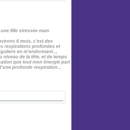
 une fille stressée mais
nvirons 6 mois, c'est des
es
respirations profondes et
éguliers en m'endormant...,
 niveau de la tête, et de temps
sation que tout mon énergie part
d'une profonde respiration...