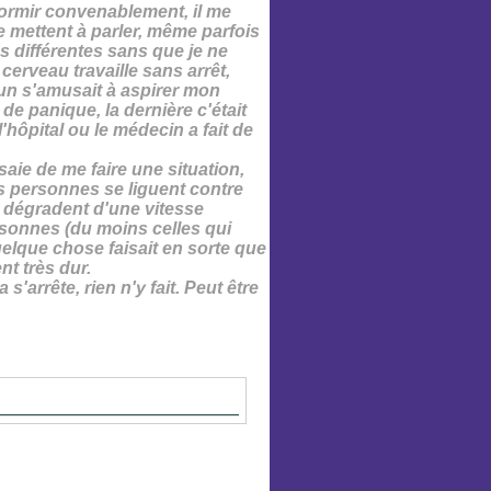
dormir
convenablement, il me
mettent à parler, même parfois
s différentes sans que je ne
 cerveau travaille sans arrêt,
'un s'amusait à
aspirer mon
s de panique
, la dernière c'était
'hôpital ou le médecin a fait de
saie de me faire une situation,
es personnes se liguent contre
e dégradent d'une vitesse
ersonnes (du moins celles qui
uelque chose faisait en sorte que
t très dur.
'arrête, rien n'y fait. Peut être