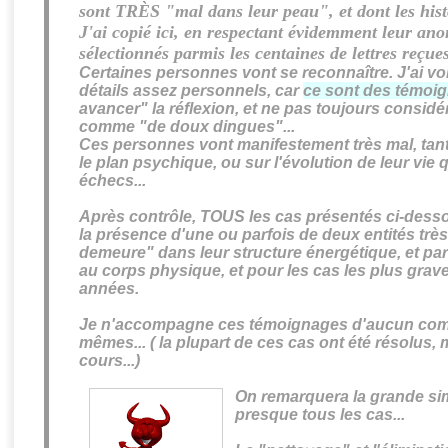
sont TRÈS "mal dans leur peau", et dont les histo
J'ai copié ici, en respectant évidemment leur ano
sélectionnés parmis les centaines de lettres reçues
Certaines personnes vont se reconnaître. J'ai v
détails assez personnels, car
ce sont des témoi
avancer" la réflexion, et ne pas toujours considé
comme "de doux dingues"...
Ces personnes vont manifestement très mal, tant 
le plan psychique, ou sur l'évolution de leur vie
échecs...
Après contrôle, TOUS les cas présentés ci-de
la présence d'une ou parfois de deux entités trè
demeure" dans leur structure énergétique, et pa
au corps physique, et pour les cas les plus gra
années.
Je n'accompagne ces témoignages d'aucun commen
mêmes... (
la plupart de ces cas ont été résolus,
cours...)
On remarquera la grande si
presque tous les cas...