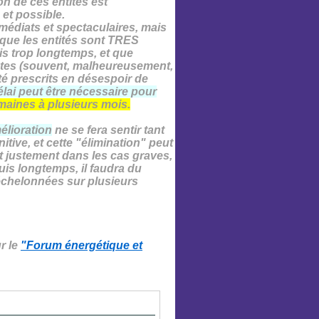
on de ces entités est
et possible.
mmédiats et spectaculaires, mais
rsque les entités sont TRES
s trop longtemps, et que
ntes
(souvent, malheureusement,
té prescrits en désespoir de
élai peut être nécessaire pour
maines à plusieurs mois.
élioration
ne se fera sentir tant
nitive
, et cette "élimination" peut
t justement dans les cas graves,
uis longtemps, il faudra du
échelonnées sur plusieurs
r le
"Forum énergétique et