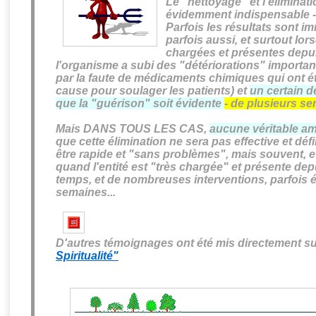
Le "nettoyage" et l'éliminati
évidemment indispensable - 
Parfois les résultats sont i
parfois aussi, et surtout lo
chargées et présentes depui
l'organisme a subi des "détériorations" importa
par la faute de médicaments chimiques qui ont é
cause pour soulager les patients)
et
un certain d
que la "guérison" soit évidente
- de plusieurs se
Mais DANS TOUS LES CAS
,
aucune véritable am
que cette élimination ne sera pas
effective et défi
être rapide et "sans problèmes", mais souvent, e
quand l'entité est "très chargée" et présente dep
temps, et de nombreuses interventions, parfois 
semaines...
D'autres témoignages ont été mis directement su
Spiritualité"