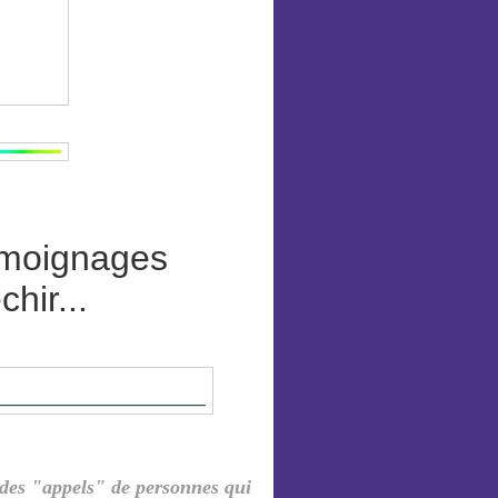
témoignages
hir...
 des "appels" de personnes qui