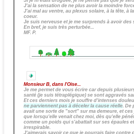
Si je m'étais droguée, je ne pense pas que je serai
J'ai la sensation de ne plus avoir la moindre forc
J'ai mal
au ventre, au plexus solaire, à la tête, à 
coeur
.
Je suis nerveuse et je me surprends à avoir des
En bref, je suis très perturbée...
MF. P.
Monsieur B, dans l'Oise...
Je me permet de vous écrire car depuis plusieu
santé (je suis tétraplégique) se sont aggravés s
Et ces derniers mois
je souffre d'intenses doule
ne parviennent pas à déceler la cause réelle
. De 
avait une sorte de "sort" sur ma demeure, et ces
que lorsqu'elle venait chez moi, dès qu'elle pénét
comme un poids qui s'abattait sur ses épaules et q
irrespirable.
J'aimerais savoir ce que je pourrais faire contre