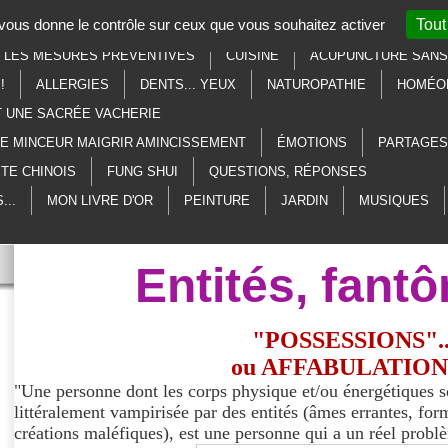
t vous donne le contrôle sur ceux que vous souhaitez activer
Tout
SOTÉRISME
LITHOTHÉRAPIE
AU SECOURS, À L'AIDE, MERCI
R LES MESURES PRÉVENTIVES
CUISINE
ACUPUNCTURE SANS 
!
ALLERGIES
DENTS... YEUX
NATUROPATHIE
HOMÉO
T UNE SACRÉE VACHERIE
ME MINCEUR MAIGRIR AMINCISSEMENT
ÉMOTIONS
PARTAGES
TE CHINOIS
FUNG SHUI
QUESTIONS, RÉPONSES
...
MON LIVRE D'OR
PEINTURE
JARDIN
MUSIQUES
Entités, fantô
"POSSESSIONS"..
ou AFFABULATION
"Une personne dont les corps physique et/ou énergétiques son
littéralement vampirisée par des entités (âmes errantes, f
créations maléfiques), est une personne qui a un réel problè