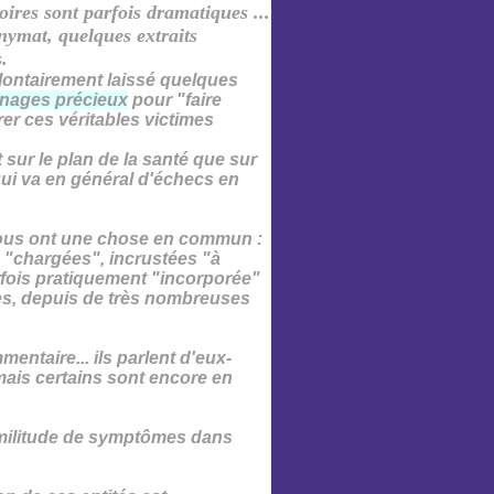
ires sont parfois dramatiques ...
nymat, quelques extraits
.
olontairement laissé quelques
gnages précieux
pour "faire
rer ces véritables victimes
sur le plan de la santé que sur
 qui va en général d'échecs en
ssous ont une chose en commun
:
s "chargées", incrustées "à
rfois pratiquement "incorporée"
ves, depuis de très nombreuses
taire... ils parlent d'eux-
 mais certains sont encore en
militude de symptômes dans