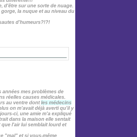
s différente!!!
e, d'être sur une sorte de nuage.
la gorge, la nuque et au niveau du
 sautes d'humeurs?!?!
rs années mes problèmes de
ans réelles causes médicales.
urs
au ventre dont
les médecins
plus on m'avait déjà averti qu'il y
 jours-ci, une amie m'a expliqué
rait dans la maison elle sentait
ue l'air lui semblait lourd et
 ce "mal" et si vous-même