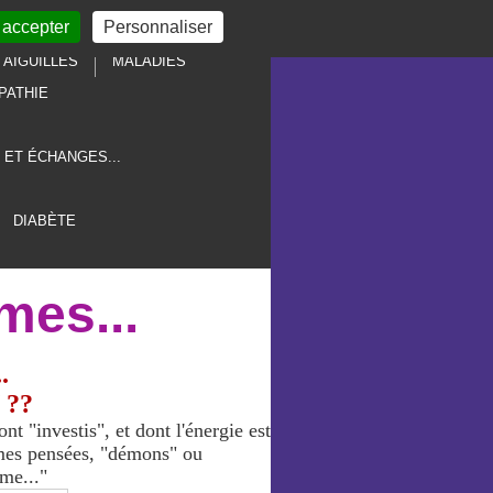
 accepter
Personnaliser
AIGUILLES
MALADIES
PATHIE
 ET ÉCHANGES...
DIABÈTE
mes...
.
 ??
t "investis", et dont l'énergie est
ormes pensées, "démons" ou
me..."