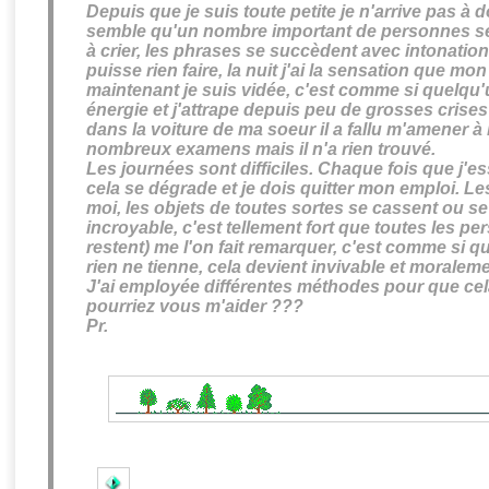
Depuis que je suis toute petite
je n'arrive pas à 
semble qu'un nombre important de personnes se 
à crier, les phrases se succèdent avec intonation
puisse rien faire, la nuit j'ai la sensation que mon
maintenant je suis vidée, c'est comme si quelqu
énergie
et j'attrape depuis peu de grosses
crise
dans la voiture de ma soeur il a fallu m'amener à l
nombreux examens mais il n'a rien trouvé.
Les journées sont difficiles. Chaque fois que j'es
cela se dégrade et je dois quitter mon emploi. L
moi, les objets de toutes sortes se cassent ou s
incroyable, c'est tellement fort que toutes les p
restent) me l'on fait remarquer, c'est comme si q
rien ne tienne,
cela devient invivable
et moralemen
J'ai employée différentes méthodes pour que cela s
pourriez vous m'aider ???
Pr.