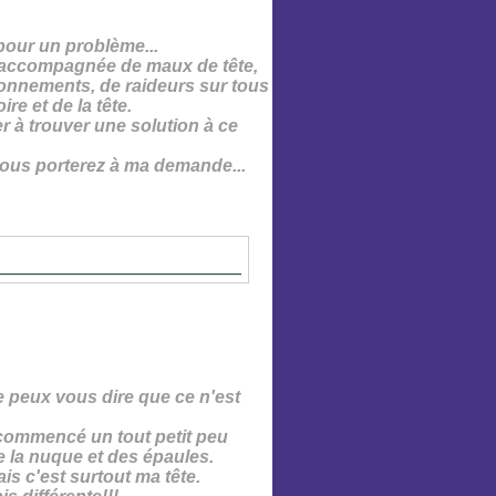
 pour un problème...
, accompagnée de
maux de tête
,
lonnements, de
raideurs
sur tous
e et de la tête.
r à trouver une solution à ce
vous porterez à ma demande...
je peux vous dire que ce n'est
 commencé un tout petit peu
 la nuque et des épaules.
is c'est surtout ma tête.