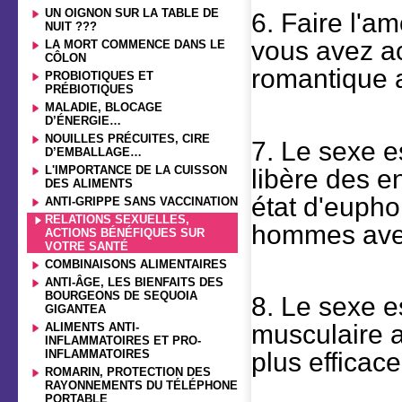
UN OIGNON SUR LA TABLE DE
6. Faire l'am
NUIT ???
vous avez a
LA MORT COMMENCE DANS LE
CÔLON
romantique a
PROBIOTIQUES ET
PRÉBIOTIQUES
MALADIE, BLOCAGE
D’ÉNERGIE…
NOUILLES PRÉCUITES, CIRE
7. Le sexe e
D’EMBALLAGE…
L'IMPORTANCE DE LA CUISSON
libère des e
DES ALIMENTS
état d'eupho
ANTI-GRIPPE SANS VACCINATION
RELATIONS SEXUELLES,
hommes avec
ACTIONS BÉNÉFIQUES SUR
VOTRE SANTÉ
COMBINAISONS ALIMENTAIRES
ANTI-ÂGE, LES BIENFAITS DES
BOURGEONS DE SEQUOIA
8. Le sexe es
GIGANTEA
musculaire au
ALIMENTS ANTI-
INFLAMMATOIRES ET PRO-
INFLAMMATOIRES
plus efficac
ROMARIN, PROTECTION DES
RAYONNEMENTS DU TÉLÉPHONE
PORTABLE