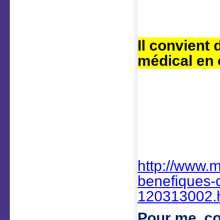
Il convient 
médical en 
http://www.m
benefiques-d
120313002.
Pour me co