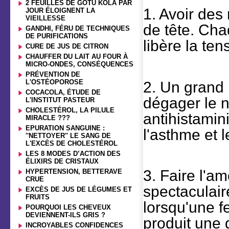
2 FEUILLES DE GOTU KOLA PAR
1. Avoir des
JOUR ÉLOIGNENT LA
VIEILLESSE
de tête. Chaq
GANDHI, FÉRU DE TECHNIQUES
DE PURIFICATIONS
libère la te
CURE DE JUS DE CITRON
CHAUFFER DU LAIT AU FOUR À
MICRO-ONDES, CONSÉQUENCES
PRÉVENTION DE
L'OSTÉOPOROSE
2. Un grand
COCACOLA, ÉTUDE DE
dégager le 
L'INSTITUT PASTEUR
CHOLESTÉROL, LA PILULE
antihistamini
MIRACLE ???
EPURATION SANGUINE :
l'asthme et 
''NETTOYER'' LE SANG DE
L'EXCÈS DE CHOLESTÉROL
LES 8 MODES D’ACTION DES
ÉLIXIRS DE CRISTAUX
3. Faire l'a
HYPERTENSION, BETTERAVE
CRUE
spectaculair
EXCÈS DE JUS DE LÉGUMES ET
FRUITS
lorsqu'une f
POURQUOI LES CHEVEUX
DEVIENNENT-ILS GRIS ?
produit une 
INCROYABLES CONFIDENCES