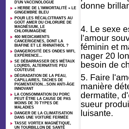
D'UN VACCINOLOGUE
donne brilla
« HERBE DE L'IMMORTALITÉ » LE
GINGEMBRE BLEU
POUR LES RÉCALCITRANTS AU
GOÛT AMER DU CHLORURE DE
4. Le sexe es
MAGNÉSIUM, LE
CHLORUMAGÈNE
l'amour souv
400 MEDICAMENTS
CANCERIGENES, DONT LA
féminin et m
BIAFINE ET LE RHINATHIOL ?
DANGEROSITÉ DES ONDES WIFI,
nager 20 lon
EXPÉRIENCE...
SE DÉBARRASSER DES MÉTAUX
besoin de ch
LOURDS, ALTERNATIVE PEU
COÛTEUSE
5. Faire l'a
DÉGRADATION DE LA PEAU,
CAPILLAIRES, TACHES DE
manière déte
PIGMENTATION…SOIN ANTI-ÂGE
INNOVANT
dermatite, d
LA CONSOMMATION DU PORC
PEUT ÊTRE LA CAUSE DE PAS
sueur produi
MOINS DE 70 TYPES DE
MALADIES
luisante.
DANGER DE LA CLIMATISATION
DANS UNE VOITURE FERMÉE
TASSE VORTEX MAGNÉTIQUE,
UN TOURBILLON DE SANTÉ