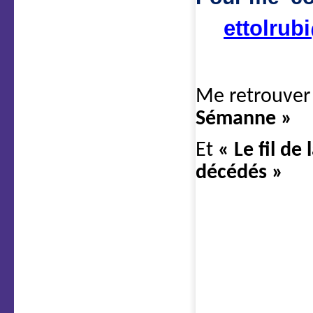
ettolrubi
Me retrouver
Sémanne »
Et
« Le fil de
décédés »