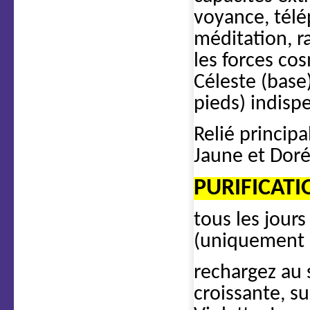
voyance, télé
méditation, ra
les forces co
Céleste (base
pieds) indisp
Relié princip
Jaune et Doré
PURIFICAT
tous les jours
(uniquement p
rechargez au s
croissante, su