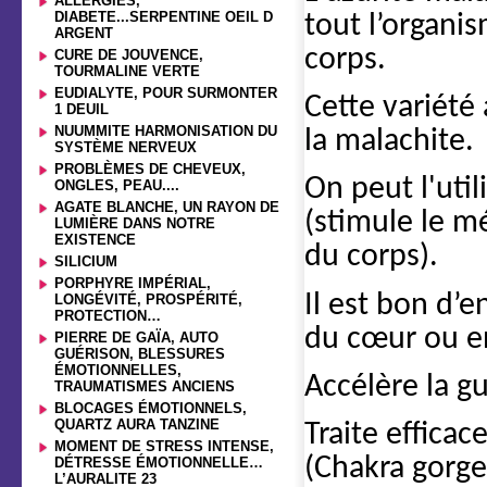
ALLERGIES,
DIABETE...SERPENTINE OEIL D
tout l’organis
ARGENT
corps.
CURE DE JOUVENCE,
TOURMALINE VERTE
EUDIALYTE, POUR SURMONTER
Cette variété 
1 DEUIL
NUUMMITE HARMONISATION DU
la malachite.
SYSTÈME NERVEUX
PROBLÈMES DE CHEVEUX,
On peut l'util
ONGLES, PEAU....
AGATE BLANCHE, UN RAYON DE
(stimule le m
LUMIÈRE DANS NOTRE
EXISTENCE
du corps).
SILICIUM
PORPHYRE IMPÉRIAL,
Il est bon d’
LONGÉVITÉ, PROSPÉRITÉ,
PROTECTION…
du cœur ou e
PIERRE DE GAÏA, AUTO
GUÉRISON, BLESSURES
ÉMOTIONNELLES,
Accélère la g
TRAUMATISMES ANCIENS
BLOCAGES ÉMOTIONNELS,
QUARTZ AURA TANZINE
Traite effica
MOMENT DE STRESS INTENSE,
(Chakra gorge
DÉTRESSE ÉMOTIONNELLE…
L’AURALITE 23