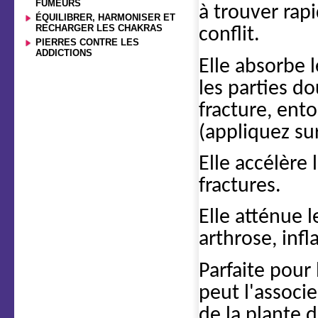
FUMEURS
à trouver rap
ÉQUILIBRER, HARMONISER ET
RECHARGER LES CHAKRAS
conflit.
PIERRES CONTRE LES
ADDICTIONS
Elle absorbe 
les parties d
fracture, ent
(appliquez sur
Elle accélère 
fractures.
Elle atténue l
arthrose, inf
Parfaite pour
peut l'associ
de la plante d