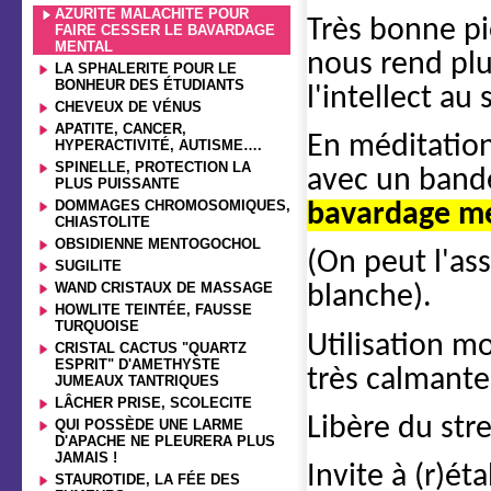
AZURITE MALACHITE POUR
Très bonne pie
FAIRE CESSER LE BAVARDAGE
MENTAL
nous rend plu
LA SPHALERITE POUR LE
BONHEUR DES ÉTUDIANTS
l'intellect au
CHEVEUX DE VÉNUS
APATITE, CANCER,
En méditation
HYPERACTIVITÉ, AUTISME….
SPINELLE, PROTECTION LA
avec un band
PLUS PUISSANTE
DOMMAGES CHROMOSOMIQUES,
bavardage m
CHIASTOLITE
OBSIDIENNE MENTOGOCHOL
(On peut l'as
SUGILITE
WAND CRISTAUX DE MASSAGE
blanche).
HOWLITE TEINTÉE, FAUSSE
TURQUOISE
Utilisation m
CRISTAL CACTUS "QUARTZ
ESPRIT" D'AMETHYSTE
très calmante
JUMEAUX TANTRIQUES
LÂCHER PRISE, SCOLECITE
Libère du stre
QUI POSSÈDE UNE LARME
D'APACHE NE PLEURERA PLUS
JAMAIS !
Invite à (r)ét
STAUROTIDE, LA FÉE DES