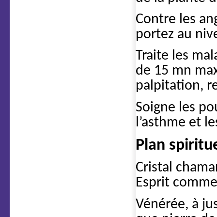
Contre les ang
portez au niv
Traite les ma
de 15 mn maxi
palpitation, r
Soigne les po
l’asthme et l
Plan spiritu
Cristal chama
Esprit comme 
Vénérée, à jus