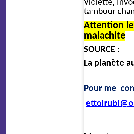
Violette, Inv
tambour cham
Attention l
malachite
SOURCE :
La planète au
Pour me con
ettolrubi@o