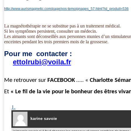
http://www.aurismagnetic.com/page/vos-temoignages_57.html?id_produit=536
La magnétothérapie ne se substitue pas à un traitement médical.
Si les symptômes persistent, consulter un médecin.
Les aimants sont déconseillés aux personnes munies d’un stimulateu
enceintes pendant les trois premiers mois de la grossesse.
Pour me contacter :
ettolrubi@voila.fr
Me retrouver sur
FACEBOOK
….. «
Charlotte Séma
Et
« Le fil de la vie pour le bonheur des êtres viva
1.
karine savoie