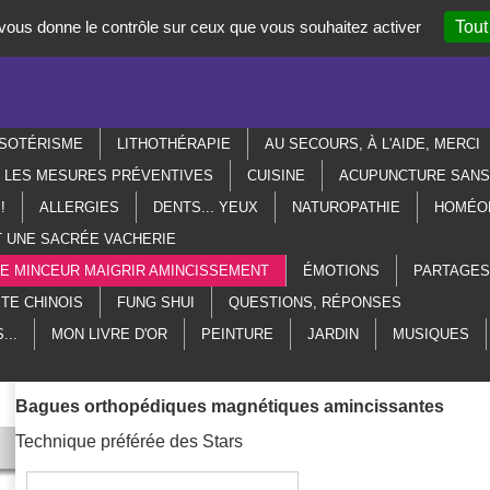
t vous donne le contrôle sur ceux que vous souhaitez activer
Tout
SOTÉRISME
LITHOTHÉRAPIE
AU SECOURS, À L'AIDE, MERCI
R LES MESURES PRÉVENTIVES
CUISINE
ACUPUNCTURE SANS 
!
ALLERGIES
DENTS... YEUX
NATUROPATHIE
HOMÉO
T UNE SACRÉE VACHERIE
ME MINCEUR MAIGRIR AMINCISSEMENT
ÉMOTIONS
PARTAGES
TE CHINOIS
FUNG SHUI
QUESTIONS, RÉPONSES
...
MON LIVRE D'OR
PEINTURE
JARDIN
MUSIQUES
Bagues orthopédiques magnétiques amincissantes
Technique préférée des Stars