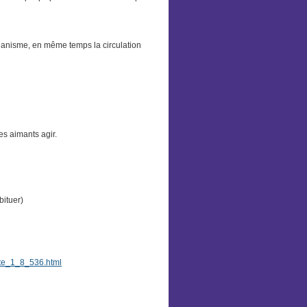
rganisme, en même temps la circulation
es aimants agir.
bituer)
nte_1_8_536.html