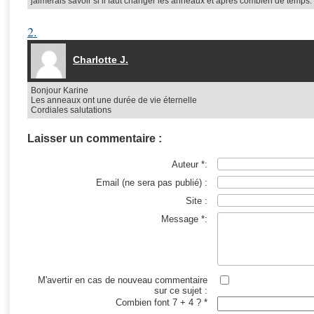
jaimerais savoir si il faut changer les anneaux et apres combien de temp
2.
Charlotte J.
Bonjour Karine
Les anneaux ont une durée de vie éternelle
Cordiales salutations
Laisser un commentaire :
Auteur *:
Email (ne sera pas publié) :
Site :
Message *:
M'avertir en cas de nouveau commentaire
sur ce sujet :
Combien font 7 + 4 ? *