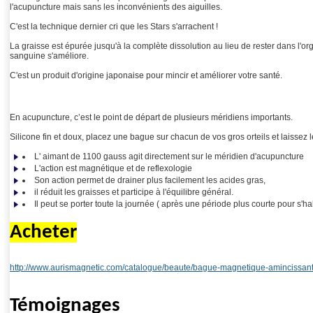
l'acupuncture mais sans les inconvénients des aiguilles.
C'est la technique dernier cri que les Stars s'arrachent !
La graisse est épurée jusqu'à la complète dissolution au lieu de rester dans l'o
sanguine s'améliore.
C'est un produit d'origine japonaise pour mincir et améliorer votre santé.
En acupuncture, c’est le point de départ de plusieurs méridiens importants.
Silicone fin et doux, placez une bague sur chacun de vos gros orteils et laissez l
L' aimant de 1100 gauss agit directement sur le méridien d'acupuncture
L'action est magnétique et de reflexologie
Son action permet de drainer plus facilement les acides gras,
il réduit les graisses et participe à l'équilibre général.
Il peut se porter toute la journée ( après une période plus courte pour s'ha
Acheter
http://www.aurismagnetic.com/catalogue/beaute/bague-magnetique-amincissa
Témoignages