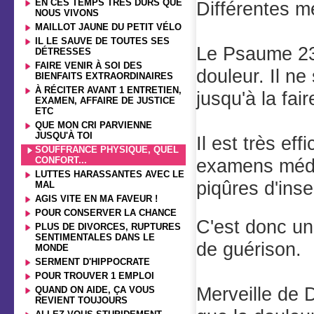
EN CES TEMPS TRÈS DURS QUE
Différentes m
NOUS VIVONS
MAILLOT JAUNE DU PETIT VÉLO
IL LE SAUVE DE TOUTES SES
Le Psaume 23 
DÉTRESSES
FAIRE VENIR À SOI DES
douleur. Il ne
BIENFAITS EXTRAORDINAIRES
À RÉCITER AVANT 1 ENTRETIEN,
jusqu'à la fa
EXAMEN, AFFAIRE DE JUSTICE
ETC
QUE MON CRI PARVIENNE
JUSQU'À TOI
Il est très ef
SOUFFRANCE PHYSIQUE, QUEL
CONFORT...
examens médic
LUTTES HARASSANTES AVEC LE
piqûres d'ins
MAL
AGIS VITE EN MA FAVEUR !
POUR CONSERVER LA CHANCE
C'est donc un
PLUS DE DIVORCES, RUPTURES
SENTIMENTALES DANS LE
de guérison.
MONDE
SERMENT D'HIPPOCRATE
POUR TROUVER 1 EMPLOI
Merveille de D
QUAND ON AIDE, ÇA VOUS
REVIENT TOUJOURS