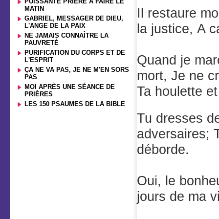
PUISSANTE PRIÈRE À FAIRE LE
MATIN
Il restaure m
GABRIEL, MESSAGER DE DIEU,
la justice, A
L'ANGE DE LA PAIX
NE JAMAIS CONNAÎTRE LA
PAUVRETÉ
PURIFICATION DU CORPS ET DE
Quand je marc
L'ESPRIT
ÇA NE VA PAS, JE NE M'EN SORS
mort, Je ne c
PAS
MOI APRÈS UNE SÉANCE DE
Ta houlette e
PRIÈRES
LES 150 PSAUMES DE LA BIBLE
Tu dresses de
adversaires; 
déborde.
Oui, le bonhe
jours de ma v