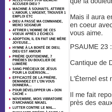
que la douleur
ALLEZ-VOUS STUPIDEMENT
ACCUSER DIEU ?
MACHINE À SOUHAITS, ATTIRER
L'AMOUR, L'ARGENT, TROUVER 1
Mais il aura e
EMPLOI ETC
DIEU A PASSÉ MA COMMANDE,
en coeur avec
MERCI SEIGNEUR
ATTIRER L'HOMME DE CES
vous aime.
VOEUX APRÈS 2 ÉCHECS
ADOPTION, IL EN FAIT UNE MÈRE
JOYEUSE...
PSAUME 23 
HYMNE À LA BONTÉ DE DIEU,
DIEU EST AMOUR
PRIÈRE QUOTIDIENNE, 7
PRIÈRES DU BOUCLIER DE
Cantique de 
LUMIÈRE
SANG PRÉCIEUX DE JÉSUS
POUR LA GUÉRISON....
L'Éternel est
EFFICACITÉ DE LA PRIÈRE,
DEMANDEZ ET L’ON VOUS
DONNERA…
POUR DÉVELOPPER UN « DON
Il me fait rep
CACHÉ »
NOVEMBRE, MOIS VIBRATOIRE
près des eaux
D'ARCHANGE NIKAEL
LUTTER CONTRE LE MAL...