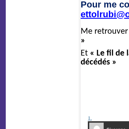
Pour me co
ettolrubi@o
Me retrouver
»
Et
« Le fil de
décédés »
1.