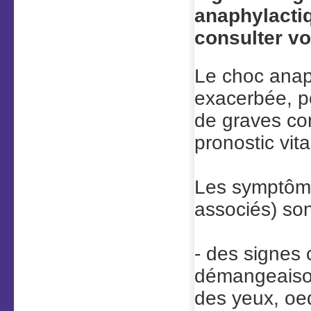
anaphylactiq
consulter v
Le choc anaph
exacerbée, p
de graves co
pronostic vita
Les symptôme
associés) son
- des signes 
démangeaison
des yeux, oe