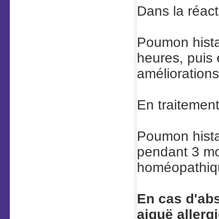
Dans la réacti
Poumon
hist
heures, puis
améliorations
En traitement
Poumon
hist
pendant 3 mo
homéopathiqu
En cas d'abs
aiguë allerg