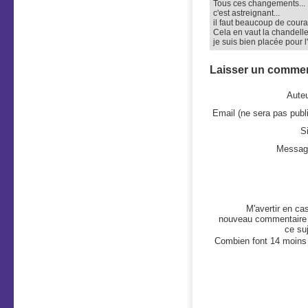
Tous ces changements...
c'est astreignant...
il faut beaucoup de coura
Cela en vaut la chandell
je suis bien placée pour l
Laisser un commen
Auteu
Email (ne sera pas publi
Si
Messag
M'avertir en ca
nouveau commentaire
ce suj
Combien font 14 moins