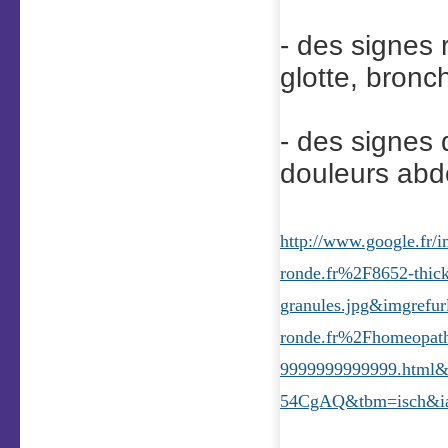
- des signes 
glotte, bron
- des signes 
douleurs abd
http://www.google.f
ronde.fr%2F8652-thic
granules.jpg&imgref
ronde.fr%2Fhomeopath
9999999999999.htm
54CgAQ&tbm=isch&i