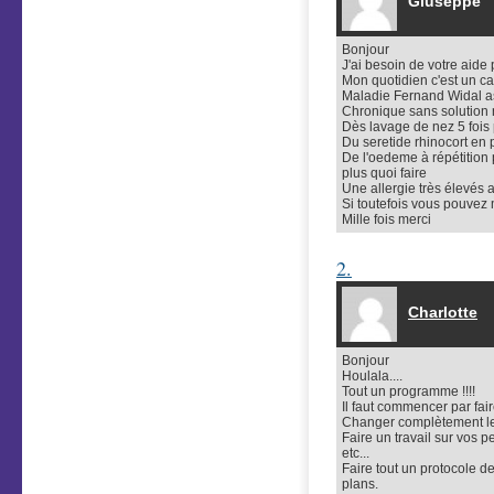
Giuseppe
Bonjour
J'ai besoin de votre aide
Mon quotidien c'est un ca
Maladie Fernand Widal as
Chronique sans solution 
Dès lavage de nez 5 fois 
Du seretide rhinocort en 
De l'oedeme à répétition
plus quoi faire
Une allergie très élevés 
Si toutefois vous pouvez 
Mille fois merci
2.
Charlotte
Bonjour
Houlala....
Tout un programme !!!!
Il faut commencer par fa
Changer complètement le
Faire un travail sur vos 
etc...
Faire tout un protocole 
plans.