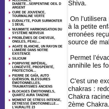
ALLERGIES,
Shiva.
DIABETE...SERPENTINE OEIL D
ARGENT
CURE DE JOUVENCE,
TOURMALINE VERTE
On l’utilisera
EUDIALYTE, POUR SURMONTER
1 DEUIL
à la petite e
NUUMMITE HARMONISATION DU
erronées reçu
SYSTÈME NERVEUX
PROBLÈMES DE CHEVEUX,
source de mal
ONGLES, PEAU....
AGATE BLANCHE, UN RAYON DE
LUMIÈRE DANS NOTRE
EXISTENCE
Permet l’évac
SILICIUM
PORPHYRE IMPÉRIAL,
annihile les 
LONGÉVITÉ, PROSPÉRITÉ,
PROTECTION…
PIERRE DE GAÏA, AUTO
C'est une exc
GUÉRISON, BLESSURES
ÉMOTIONNELLES,
TRAUMATISMES ANCIENS
chakras : red
BLOCAGES ÉMOTIONNELS,
Chakra racine 
QUARTZ AURA TANZINE
MOMENT DE STRESS INTENSE,
2ème Chakra
DÉTRESSE ÉMOTIONNELLE…
L’AURALITE 23