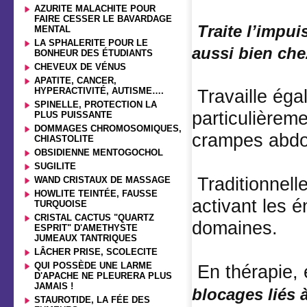
AZURITE MALACHITE POUR
FAIRE CESSER LE BAVARDAGE
Traite l’impui
MENTAL
LA SPHALERITE POUR LE
aussi bien ch
BONHEUR DES ÉTUDIANTS
CHEVEUX DE VÉNUS
APATITE, CANCER,
HYPERACTIVITÉ, AUTISME….
Travaille éga
SPINELLE, PROTECTION LA
particulièreme
PLUS PUISSANTE
DOMMAGES CHROMOSOMIQUES,
crampes abdo
CHIASTOLITE
OBSIDIENNE MENTOGOCHOL
SUGILITE
Traditionnell
WAND CRISTAUX DE MASSAGE
HOWLITE TEINTÉE, FAUSSE
activant les 
TURQUOISE
CRISTAL CACTUS "QUARTZ
domaines.
ESPRIT" D'AMETHYSTE
JUMEAUX TANTRIQUES
LÂCHER PRISE, SCOLECITE
QUI POSSÈDE UNE LARME
En thérapie, 
D'APACHE NE PLEURERA PLUS
JAMAIS !
blocages liés à
STAUROTIDE, LA FÉE DES