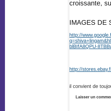
croissante, su
IMAGES DE S
http://www.google.
q=shiva+lingam&h
blBIfA8QPU-8TB
http://stores.ebay.
il convient de touj
Laisser un commen