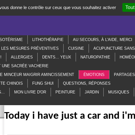
t vous donne le contrôle sur ceux que vous souhaitez activer
Tout
SOTÉRISME
LITHOTHÉRAPIE
AU SECOURS, À L'AIDE, MERCI
R LES MESURES PRÉVENTIVES
CUISINE
ACUPUNCTURE SANS 
!
ALLERGIES
DENTS... YEUX
NATUROPATHIE
HOMÉO
T UNE SACRÉE VACHERIE
ME MINCEUR MAIGRIR AMINCISSEMENT
ÉMOTIONS
PARTAGES
TE CHINOIS
FUNG SHUI
QUESTIONS, RÉPONSES
...
MON LIVRE D'OR
PEINTURE
JARDIN
MUSIQUES
Today i have just a car and i'm