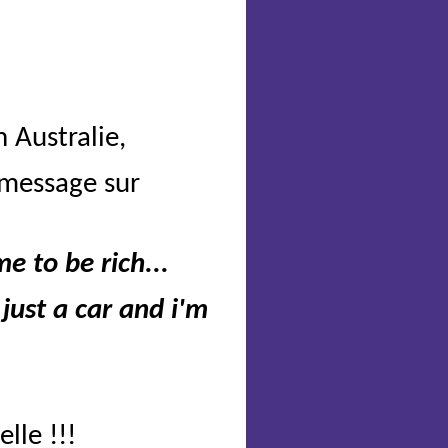
 Australie,
 message sur
e to be rich...
 just a car and i'm
lle !!!