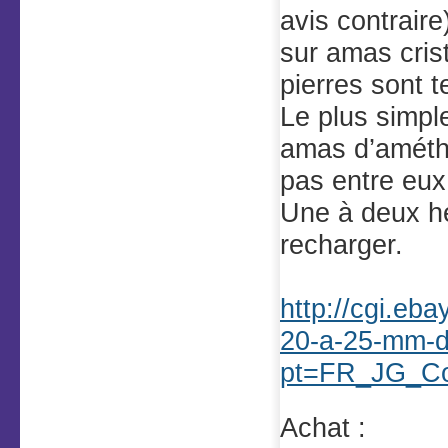
avis contraire
sur amas crist
pierres sont t
Le plus simple
amas d’améthy
pas entre eu
Une à deux heu
recharger.
http://cgi.e
20-a-25-mm-
pt=FR_JG_Col
Achat :