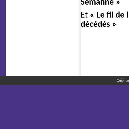
Sémanne »
Et
« Le fil de
décédés »
Créer un 