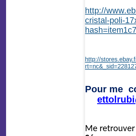
http://www.e
cristal-poli
hash=item1c
http://stores.ebay.
rt=nc&_sid=22812
Pour me co
ettolrub
Me retrouver