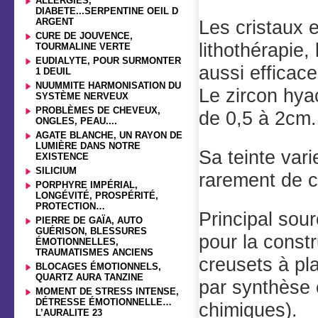
ALLERGIES,
DIABETE...SERPENTINE OEIL D
ARGENT
Les cristaux e
CURE DE JOUVENCE,
lithothérapie,
TOURMALINE VERTE
EUDIALYTE, POUR SURMONTER
aussi efficac
1 DEUIL
NUUMMITE HARMONISATION DU
Le zircon hyac
SYSTÈME NERVEUX
PROBLÈMES DE CHEVEUX,
de 0,5 à 2cm.
ONGLES, PEAU....
AGATE BLANCHE, UN RAYON DE
LUMIÈRE DANS NOTRE
Sa teinte var
EXISTENCE
SILICIUM
rarement de
PORPHYRE IMPÉRIAL,
LONGÉVITÉ, PROSPÉRITÉ,
PROTECTION…
Principal sour
PIERRE DE GAÏA, AUTO
GUÉRISON, BLESSURES
pour la constr
ÉMOTIONNELLES,
TRAUMATISMES ANCIENS
creusets à pla
BLOCAGES ÉMOTIONNELS,
QUARTZ AURA TANZINE
par synthèse 
MOMENT DE STRESS INTENSE,
DÉTRESSE ÉMOTIONNELLE…
chimique
L’AURALITE 23