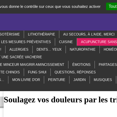
t vous donne le contrôle sur ceux que vous souhaitez activer
Tout
SOTÉRISME
LITHOTHÉRAPIE
AU SECOURS, À L'AIDE, MERCI
R LES MESURES PRÉVENTIVES
CUISINE
ACUPUNCTURE SANS 
!
ALLERGIES
DENTS... YEUX
NATUROPATHIE
HOMÉO
T UNE SACRÉE VACHERIE
ME MINCEUR MAIGRIR AMINCISSEMENT
ÉMOTIONS
PARTAGES
TE CHINOIS
FUNG SHUI
QUESTIONS, RÉPONSES
...
MON LIVRE D'OR
PEINTURE
JARDIN
MUSIQUES
Soulagez vos douleurs par les tr