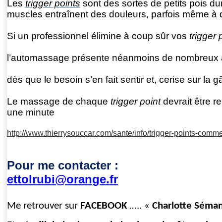
Les
trigger points
sont des sortes de petits pois d
muscles entraînent des douleurs, parfois même à di
Si un professionnel élimine à coup sûr vos
trigger 
l’automassage présente néanmoins de nombreux 
dès que le besoin s’en fait sentir et, cerise sur la gâ
Le massage de chaque
trigger point
devrait être re
une minute
http://www.thierrysouccar.com/sante/info/trigger-points-com
Pour me contacter :
ettolrubi@orange.fr
Me retrouver sur
FACEBOOK
….. «
Charlotte Séma