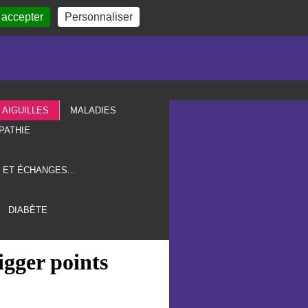
 accepter
Personnaliser
AIGUILLES
MALADIES
PATHIE
 ET ÉCHANGES...
DIABÈTE
igger points