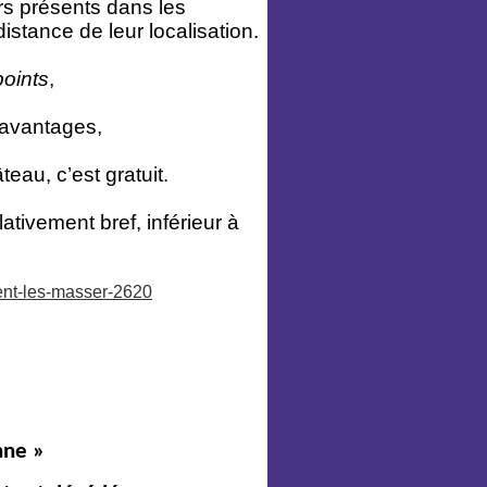
urs présents dans les
stance de leur localisation.
points
,
avantages,
teau, c’est gratuit.
lativement bref, inférieur à
ment-les-masser-2620
nne »