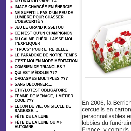
DR DRAUZIO VARELLA
IMAGE CHARGÉE EN ÉNERGIE
NE SUFFIT-IL PAS D'UN PEU DE
LUMIÈRE POUR CHASSER
L'OBSCURITÉ ?
JEU LE GRAND KISSÉTOU
CE N'EST QU'UN CHAMPIGNON
DU CALME CHÉRI, LAISSE MOI
T'EXPLIQUER
"TRUCS" POUR ÊTRE BELLE
LE PARADOXE DE NOTRE TEMPS
C'EST MOI EN MODE MÉDITATION
COMBIEN DE TRIANGLES ?
QUI EST MÉDOLIE ???
ORGASMES MULTIPLES ???
SANS DÉCONNER....
ÉTHYLOTEST OBLIGATOIRE
FEMME DE MÉNAGE, 1 MÉTIER
COOL ???
En 2006, la Berrich
LEÇON DE VIE, UN SIÈCLE DE
cercueils en carto
SAGESSE....
personnalisables et
FÊTE DE LA LUNE
lobbies du funérair
FÊTE DE LA LUNE OU MI-
AUTOMNE
France, y compris 