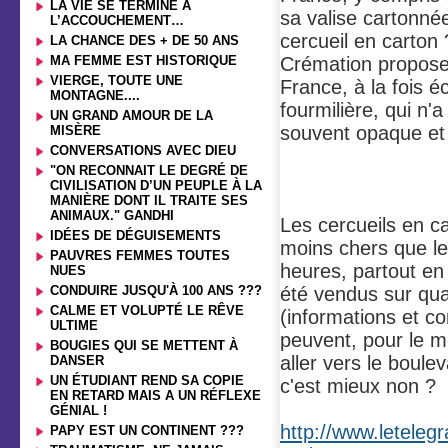
LA VIE SE TERMINE À
sa valise cartonné
L’ACCOUCHEMENT…
cercueil en carton 
LA CHANCE DES + DE 50 ANS
MA FEMME EST HISTORIQUE
Crémation propose
VIERGE, TOUTE UNE
France, à la fois 
MONTAGNE....
fourmilière, qui n'
UN GRAND AMOUR DE LA
souvent opaque et
MISÈRE
CONVERSATIONS AVEC DIEU
"ON RECONNAIT LE DEGRÉ DE
CIVILISATION D’UN PEUPLE À LA
MANIÈRE DONT IL TRAITE SES
ANIMAUX." GANDHI
Les cercueils en c
IDÉES DE DÉGUISEMENTS
moins chers que le
PAUVRES FEMMES TOUTES
heures, partout en
NUES
CONDUIRE JUSQU'À 100 ANS ???
été vendus sur quat
CALME ET VOLUPTÉ LE RÊVE
(informations et co
ULTIME
peuvent, pour le m
BOUGIES QUI SE METTENT À
aller vers le boule
DANSER
UN ÉTUDIANT REND SA COPIE
c'est mieux non ?
EN RETARD MAIS A UN RÉFLEXE
GÉNIAL !
http://www.leteleg
PAPY EST UN CONTINENT ???