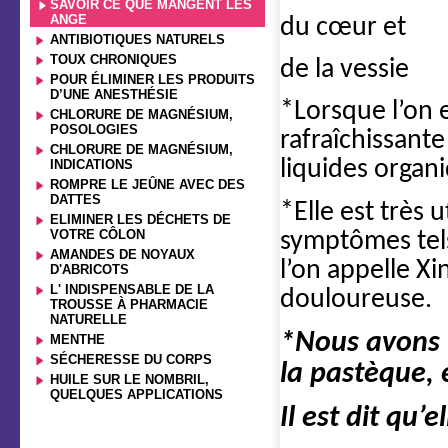
SAVOIR CE QUE MANGENT LES
ANGE
du cœur et
ANTIBIOTIQUES NATURELS
TOUX CHRONIQUES
de la vessie
POUR ÉLIMINER LES PRODUITS
D’UNE ANESTHÉSIE
*Lorsque l’on e
CHLORURE DE MAGNÉSIUM,
POSOLOGIES
rafraîchissante
CHLORURE DE MAGNÉSIUM,
liquides organi
INDICATIONS
ROMPRE LE JEÛNE AVEC DES
DATTES
*Elle est très 
ELIMINER LES DÉCHETS DE
VOTRE CÔLON
symptômes tels 
AMANDES DE NOYAUX
l’on appelle Xi
D'ABRICOTS
L' INDISPENSABLE DE LA
douloureuse.
TROUSSE À PHARMACIE
NATURELLE
*Nous avons 
MENTHE
SÉCHERESSE DU CORPS
la pastèque, 
HUILE SUR LE NOMBRIL,
QUELQUES APPLICATIONS
Il est dit qu’e