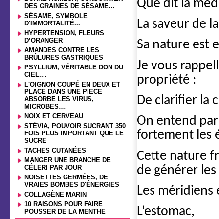
Que dit la méd
DES GRAINES DE SÉSAME…
SÉSAME, SYMBOLE
La saveur de la
D'IMMORTALITÉ...
HYPERTENSION, FLEURS
D’ORANGER
Sa nature est 
AMANDES CONTRE LES
BRÛLURES GASTRIQUES
Je vous rappel
PSYLLIUM, VÉRITABLE DON DU
CIEL....
propriété :
L'OIGNON COUPÉ EN DEUX ET
PLACÉ DANS UNE PIÈCE
De clarifier la 
ABSORBE LES VIRUS,
MICROBES….
NOIX ET CERVEAU
On entend par 
STÉVIA, POUVOIR SUCRANT 350
fortement les 
FOIS PLUS IMPORTANT QUE LE
SUCRE
TACHES CUTANÉES
Cette nature f
MANGER UNE BRANCHE DE
de générer les 
CÉLERI PAR JOUR
NOISETTES GERMÉES, DE
VRAIES BOMBES D'ÉNERGIES
Les méridiens e
COLLAGÈNE MARIN
10 RAISONS POUR FAIRE
L’estomac,
POUSSER DE LA MENTHE