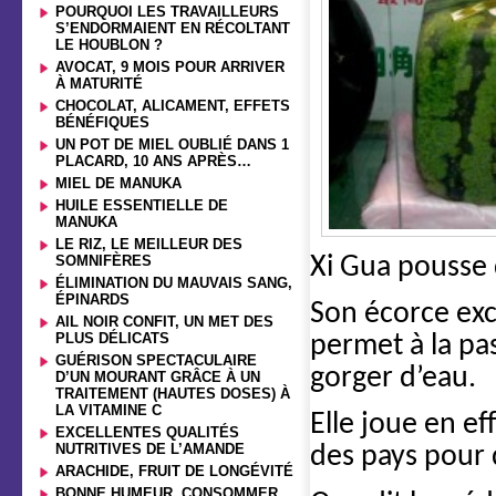
POURQUOI LES TRAVAILLEURS
S’ENDORMAIENT EN RÉCOLTANT
LE HOUBLON ?
AVOCAT, 9 MOIS POUR ARRIVER
À MATURITÉ
CHOCOLAT, ALICAMENT, EFFETS
BÉNÉFIQUES
UN POT DE MIEL OUBLIÉ DANS 1
PLACARD, 10 ANS APRÈS…
MIEL DE MANUKA
HUILE ESSENTIELLE DE
MANUKA
LE RIZ, LE MEILLEUR DES
Xi Gua pousse 
SOMNIFÈRES
ÉLIMINATION DU MAUVAIS SANG,
ÉPINARDS
Son écorce exc
AIL NOIR CONFIT, UN MET DES
PLUS DÉLICATS
permet à la pa
GUÉRISON SPECTACULAIRE
gorger d’eau.
D’UN MOURANT GRÂCE À UN
TRAITEMENT (HAUTES DOSES) À
LA VITAMINE C
Elle joue en ef
EXCELLENTES QUALITÉS
NUTRITIVES DE L’AMANDE
des pays pour q
ARACHIDE, FRUIT DE LONGÉVITÉ
BONNE HUMEUR, CONSOMMER