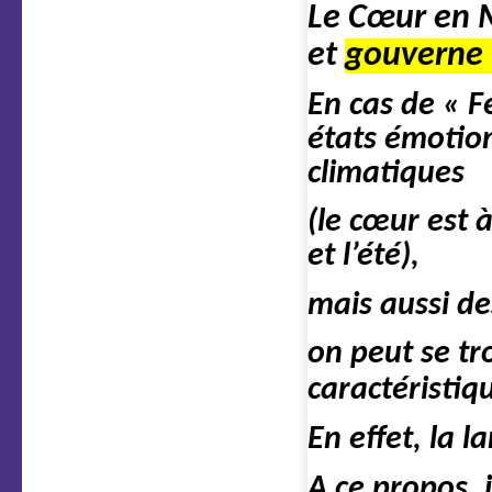
Le Cœur en M
et
gouverne 
En cas de « F
états émotion
climatiques
(le cœur est 
et l’été),
mais aussi de
on peut se t
caractéristi
En effet, la 
A ce propos, 