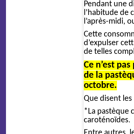
Pendant une diz
l’habitude de
l’après-midi, 
Cette consomma
d’expulser cet
de telles compl
Ce n’est pas
de la pastèq
octobre.
Que disent le
*La pastèque c
caroténoïdes.
Entre autres, 