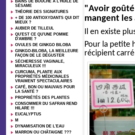
BAINS DE BOUCHE À L'HUILE DE
SÉSAME
"Avoir goûté 
THÉORIE DES SIGNATURES
mangent les
+ DE 100 ANTIOXYDANTS QUI DIT
MIEUX ?
AUBIER DE TILLEUL
Il en existe plu
QU'EST CE QU'UNE POMME
D'AMBRE ?
Pour la petite 
OVULES DE GINKGO BILOBA
GINKGO-BILOBA, LA MEILLEURE
récipient carré
FAÇON DE LE DÉGUSTER
SÉCHERESSE VAGINALE,
MIRACULEUX !!!
CURCUMA, PLANTE AUX
PROPRIÉTÉS MÉDICINALES
VRAIMENT SPECTACULAIRES
CAFÉ, BON OU MAUVAIS POUR
LA SANTÉ ?
PROPRIÉTÉS DES PLANTES
CONSOMMER DU SAFRAN REND
HILARE !!!
EUCALYPTUS
M
DYNAMISATION DE L'EAU
MARRON OU CHÂTAIGNE ???