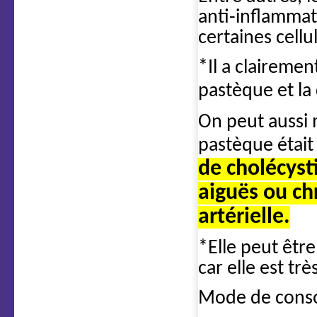
anti-inflammat
certaines cell
*Il a claireme
pastèque et la
On peut aussi
pastèque était
de cholécyst
aiguës ou ch
artérielle.
*Elle peut êtr
car elle est t
Mode de cons