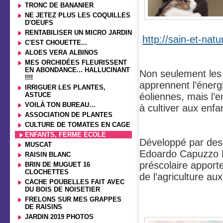
TRONC DE BANANIER
NE JETEZ PLUS LES COQUILLES
D'OEUFS
RENTABILISER UN MICRO JARDIN
http://sain-et-na
C'EST CHOUETTE...
ALOES VERA ALBINOS
MES ORCHIDÉES FLEURISSENT
EN ABONDANCE... HALLUCINANT
Non seulement le
!!!!
apprennent l’énerg
IRRIGUER LES PLANTES,
ASTUCE
éoliennes, mais l’
VOILÀ TON BUREAU…
à cultiver aux enfa
ASSOCIATION DE PLANTES
CULTURE DE TOMATES EN CAGE
ENFANTS, FERME ÉCOLE
Développé par de
MUSCAT
Edoardo Capuzzo Do
RAISIN BLANC
préscolaire apport
BRIN DE MUGUET 16
CLOCHETTES
de l’agriculture au
CACHE POUBELLES FAIT AVEC
DU BOIS DE NOISETIER
FRELONS SUR MES GRAPPES
DE RAISINS
JARDIN 2019 PHOTOS