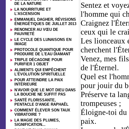
Sentez et voye
DE LA NATURE
LA NOURRITURE ET
l'homme qui ch
L'ASCENSION
EMMANUEL DAGHER, RÉVISIONS
Craignez l'Éter
ÉNERGÉTIQUES DE JUILLET 2013
RENONCER AU VŒU DE
ceux qui le cra
PAUVRETÉ
Les lionceaux é
LE CYCLE DES LUNAISONS EN
IMAGE
cherchent l'Éte
PROTOCOLE QUANTIQUE POUR
PRODUIRE DE L'EAU DIAMANT
Venez, mes fils
TRIPLE DÉCAGONE POUR
PURIFIER 1 OBJET
de l'Éternel.
ALIMENTS QUI EMPÊCHENT
L'ÉVOLUTION SPIRITUELLE
Quel est l'homm
POUR ATTEINDRE LA PAIX
pour jouir du 
INTÉRIEURE
N'AVOIR QUE LE MOT DIEU DANS
Préserve ta lan
LA BOUCHE NE SUFFIT PAS
SANTÉ FLORISSANTE,
trompeuses ;
PENTACLE D'ANGE RAPHAËL
COMMENT ÉLEVER SON TAUX
Éloigne-toi du 
VIBRATOIRE ?
paix.
LA MAGIE DES PLUMES,
SIGNIFICATION...