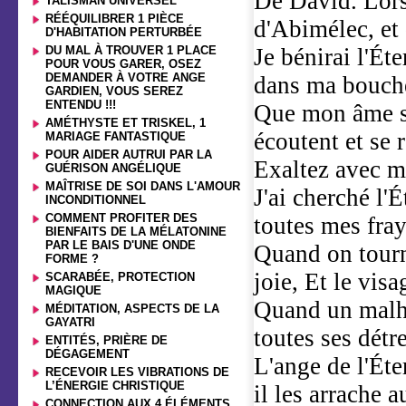
De David. Lorsq
TALISMAN UNIVERSEL
RÉÉQUILIBRER 1 PIÈCE
d'Abimélec, et q
D'HABITATION PERTURBÉE
DU MAL À TROUVER 1 PLACE
Je bénirai l'Ét
POUR VOUS GARER, OSEZ
DEMANDER À VOTRE ANGE
dans ma bouch
GARDIEN, VOUS SEREZ
ENTENDU !!!
Que mon âme se
AMÉTHYSTE ET TRISKEL, 1
écoutent et se 
MARIAGE FANTASTIQUE
POUR AIDER AUTRUI PAR LA
Exaltez avec m
GUÉRISON ANGÉLIQUE
MAÎTRISE DE SOI DANS L'AMOUR
J'ai cherché l'É
INCONDITIONNEL
COMMENT PROFITER DES
toutes mes fray
BIENFAITS DE LA MÉLATONINE
PAR LE BAIS D'UNE ONDE
Quand on tourne
FORME ?
joie, Et le vis
SCARABÉE, PROTECTION
MAGIQUE
Quand un malheu
MÉDITATION, ASPECTS DE LA
GAYATRI
toutes ses détr
ENTITÉS, PRIÈRE DE
DÉGAGEMENT
L'ange de l'Éte
RECEVOIR LES VIBRATIONS DE
L’ÉNERGIE CHRISTIQUE
il les arrache a
CONNECTION AUX 4 ÉLÉMENTS