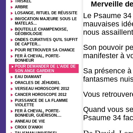
TRISKEL
Merveille d
ARBRE
LOSANGE, RITUEL DE RÉUSSITE
Le Psaume 34 d
INVOCATION MAJEURE SOUS LE
mauvaises idé
MATELAS...
BOUTEILLE CHAMPENOISE,
nous assaillent
GÉOBIOLOGIE
ONDES CURATIVES QU'IL SUFFIT
DE CAPTER...
Son pouvoir pe
POUR RETROUVER SA CHANCE
manifester à v
FER À CHEVAL, PORTE-
BONHEUR
POUR DEMANDER DE L’AIDE DE
Sa présence à 
SON ANGE GARDIEN
EAU DIAMANT
fantasmes nuis
ORACLES DE JÉHUDIEL
VERSEAU HOROSCOPE 2012
Vous retrouver
CANCER HOROSCOPE 2012
PUISSANCE DE LA FLAMME
VIOLETTE
Quand vous sen
FER À CHEVAL, PORTE-
BONHEUR, GUÉRISON....
Psaume 34 face
ANNEAU DE VIE
CROIX D'ANKH