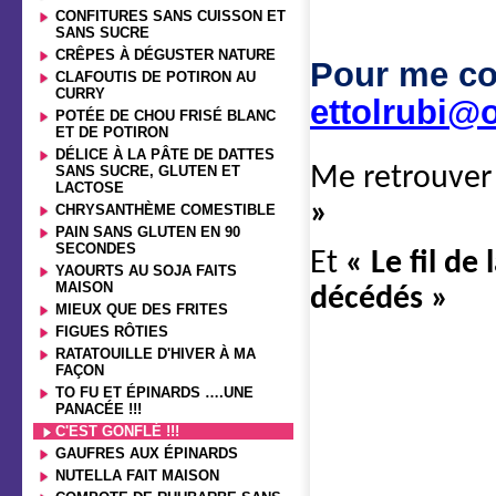
CONFITURES SANS CUISSON ET
SANS SUCRE
CRÊPES À DÉGUSTER NATURE
Pour me co
CLAFOUTIS DE POTIRON AU
CURRY
ettolrubi@o
POTÉE DE CHOU FRISÉ BLANC
ET DE POTIRON
DÉLICE À LA PÂTE DE DATTES
SANS SUCRE, GLUTEN ET
Me retrouver
LACTOSE
»
CHRYSANTHÈME COMESTIBLE
PAIN SANS GLUTEN EN 90
SECONDES
Et
« Le fil de
YAOURTS AU SOJA FAITS
MAISON
décédés »
MIEUX QUE DES FRITES
FIGUES RÔTIES
RATATOUILLE D'HIVER À MA
FAÇON
TO FU ET ÉPINARDS ….UNE
PANACÉE !!!
C'EST GONFLÉ !!!
GAUFRES AUX ÉPINARDS
NUTELLA FAIT MAISON