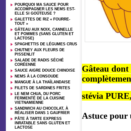
POURQUOI MA SAUCE POUR
ACCOMPAGNER LES NEMS EST-
ELLE SI GOÛTEUSE ?
GALETTES DE RIZ « FOURRE-
TOUT »
GÂTEAU AUX NOIX, CANNELLE
ET POMMES (SANS GLUTEN ET
LACTOSE)
SPAGHETTIS DE LÉGUMES CRUS
CHUTNEY AUX FLEURS DE
PISSENLIT
SALADE DE RADIS SÉCHÉ
CORÉENNE
Gâteau dont l
SAUCE AIGRE DOUCE CHINOISE
complètement
NEMS À LA CONSOUDE
MANGUE À LA THAÏLANDAISE
FILETS DE SARDINES FRITES
stévia PURE
LE NEM CHUA, DU PORC
FERMENTÉ DE LA CUISINE
VIETNAMIENNE
SANDWICH AU CHOCOLAT, À
RÉALISER DANS 1 GAUFRIER
Astuce pour 
PÂTE À TARTE EXPRESS
INRATABLE SANS GLUTEN ET
LACTOSE