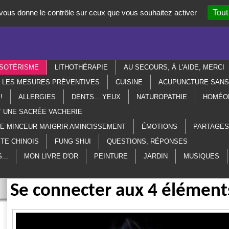
t vous donne le contrôle sur ceux que vous souhaitez activer
Tout
SOTÉRISME
LITHOTHÉRAPIE
AU SECOURS, À L'AIDE, MERCI
R LES MESURES PRÉVENTIVES
CUISINE
ACUPUNCTURE SANS 
!
ALLERGIES
DENTS... YEUX
NATUROPATHIE
HOMÉO
T UNE SACRÉE VACHERIE
ME MINCEUR MAIGRIR AMINCISSEMENT
ÉMOTIONS
PARTAGES
TE CHINOIS
FUNG SHUI
QUESTIONS, RÉPONSES
...
MON LIVRE D'OR
PEINTURE
JARDIN
MUSIQUES
Se connecter aux 4 éléments