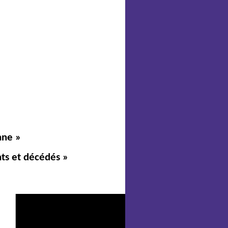
nne »
nts et décédés »