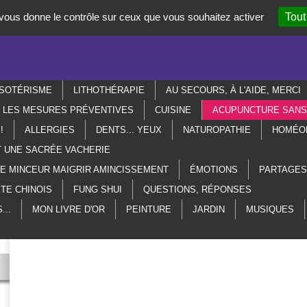
t vous donne le contrôle sur ceux que vous souhaitez activer
Tout
SOTÉRISME
LITHOTHÉRAPIE
AU SECOURS, À L'AIDE, MERCI
R LES MESURES PRÉVENTIVES
CUISINE
ACUPUNCTURE SANS 
!
ALLERGIES
DENTS... YEUX
NATUROPATHIE
HOMÉO
T UNE SACRÉE VACHERIE
ME MINCEUR MAIGRIR AMINCISSEMENT
ÉMOTIONS
PARTAGES
TE CHINOIS
FUNG SHUI
QUESTIONS, RÉPONSES
...
MON LIVRE D'OR
PEINTURE
JARDIN
MUSIQUES