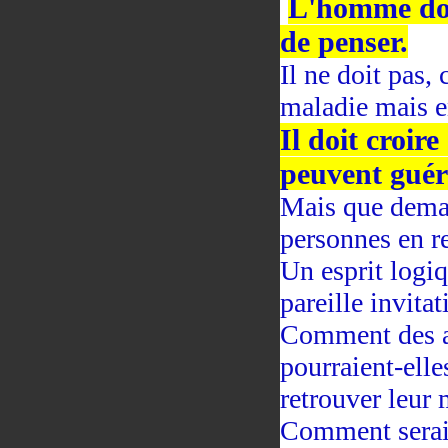
L'homme doi
de penser.
Il ne doit pas,
maladie mais en
Il doit croir
peuvent guér
Mais que deman
personnes en r
Un esprit logiq
pareille invitat
Comment des ar
pourraient-elle
retrouver leur 
Comment serait