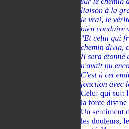
sur le chemin 
liaison à la gr
le vrai, le vér
bien conduire v
"Et celui qui f
chemin divin, c
II sera étonné d
n'avait pu enco
C'est à cet en
jonction avec 
Celui qui suit
la force divine
Un sentiment d
les douleurs, l