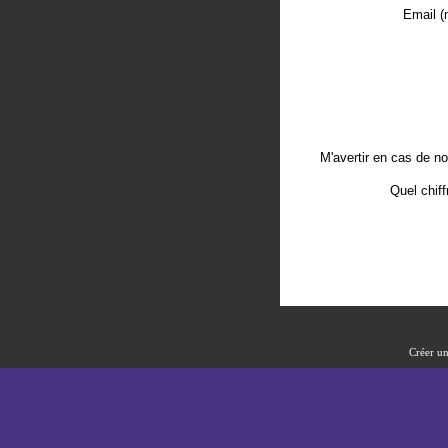
Email (
M'avertir en cas de 
Quel chiff
Créer un