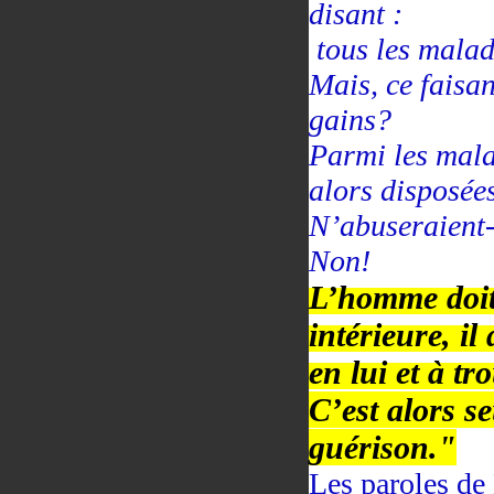
disant :
tous les malad
Mais, ce faisan
gains?
Parmi les mala
alors disposées
N’abuseraient-
Non!
L’homme doit
intérieure, il
en lui et à t
C’est alors se
guérison."
Les paroles de