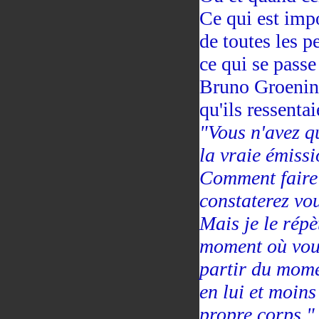
Ce qui est impor
de toutes les 
ce qui se passe
Bruno Groenin
qu'ils ressentai
"Vous n'avez qu
la vraie émissi
Comment faire 
constaterez vo
Mais je le répè
moment où vous
partir du mome
en lui et moins
propre corps."