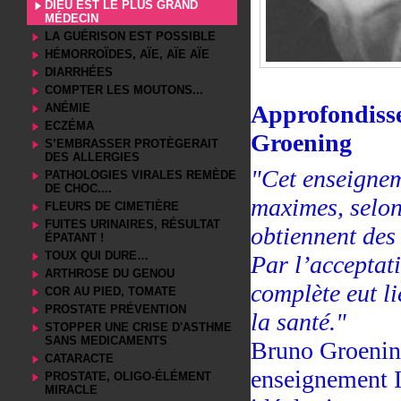
DIEU EST LE PLUS GRAND
MÉDECIN
LA GUÉRISON EST POSSIBLE
HÉMORROÏDES, AÏE, AÏE AÏE
DIARRHÉES
COMPTER LES MOUTONS...
Approfondiss
ANÉMIE
ECZÉMA
Groening
S’EMBRASSER PROTÈGERAIT
DES ALLERGIES
"Cet enseignem
PATHOLOGIES VIRALES REMÈDE
DE CHOC....
maximes, selon
FLEURS DE CIMETIÈRE
FUITES URINAIRES, RÉSULTAT
obtiennent des
ÉPATANT !
TOUX QUI DURE…
Par l’acceptat
ARTHROSE DU GENOU
complète eut l
COR AU PIED, TOMATE
PROSTATE PRÉVENTION
la santé."
STOPPER UNE CRISE D'ASTHME
SANS MEDICAMENTS
Bruno Groening
CATARACTE
enseignement I
PROSTATE, OLIGO-ÉLÉMENT
MIRACLE