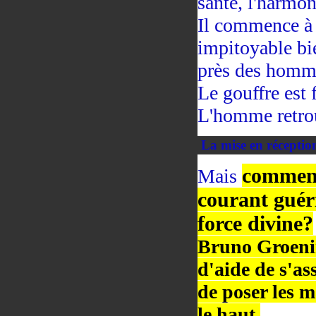
santé, l'harmon
Il commence à 
impitoyable bie
près des hommes
Le gouffre est 
L'homme retrou
La mise en réceptio
comment 
Mais
courant guéri
force divine?
Bruno Groenin
d'aide de s'ass
de poser les m
le haut.