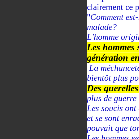
clairement ce p
"
Comment est-i
malade?
L'homme origin
Les hommes s
génération en
La méchanceté 
bientôt plus po
Des querelles
plus de guerre
Les soucis ont
et se sont enr
pouvait que t
Les hommes se 