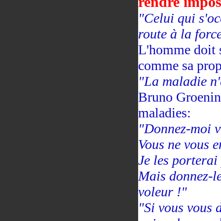
rendre impos
"Celui qui s'oc
route à la forc
L'homme doit s
comme sa propr
"La maladie n'
Bruno Groening
maladies:
"Donnez-moi vo
Vous ne vous e
Je les porterai
Mais donnez-le
voleur !"
"Si vous vous 