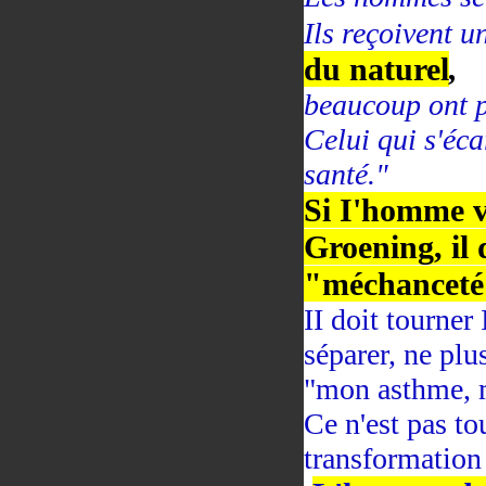
Ils reçoivent 
du naturel
,
beaucoup ont p
Celui qui s'éca
santé."
Si I'homme v
Groening, il 
"méchanceté
II doit tourner 
séparer, ne plu
"mon asthme, 
Ce n'est pas to
transformation 