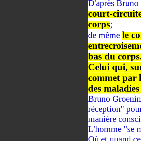
D'après Bruno
court-circuit
corps
;
le c
de même
entrecroise
bas du corps
Celui qui, s
commet par h
des maladies
Bruno Groening
réception" pour
manière consci
L'homme "se me
Où et quand cel