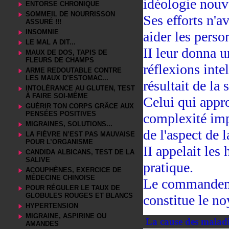
idéologie nouv
ENTORSE CHRONIQUE
SOMMEIL DE NOURRISSON
Ses efforts n'a
ASSURÉ !!!
INSOMNIE
aider les perso
LE MAL A DIT...
II leur donna u
MAUX DE DOS, TAPIS DE
FLEURS DE CHAMPS
réflexions inte
ARME REDOUTABLE CONTRE
LES MAUX D’ESTOMAC...
résultait de la 
INTOLÉRANCE AU GLUTEN, TEST
À FAIRE SOI-MÊME
Celui qui appr
GUÉRIR TON CORPS GRÂCE AUX
PENSÉES POSITIVES
complexité impr
MIGRAINES, SOLUTIONS...
de l'aspect de 
LA FIÈVRE N’EST PAS MAUVAISE
POUR L’ORGANISME
II appelait les
CANDIDA ALBICANS, TEST DE LA
SALIVE
pratique.
ACOUPHÈNES, EXERCICE DE
MÉDECINE CHINOISE
Le commandeme
POUR RÉGULER LE TAUX DE
GLOBULES ROUGES ET BLANCS
constitue le n
HYPERTENSION
MIGRAINE, ASPIRINE OU
La cause des maladi
AMANDES