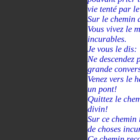
vie tenté par l
Sur le chemin d
Vous vivez le 
incurables.
Je vous le dis:
Ne descendez p
grande convers
Venez vers le h
un pont!
Quittez le chem
divin!
Sur ce chemin i
de choses incur
Ce chemin reco