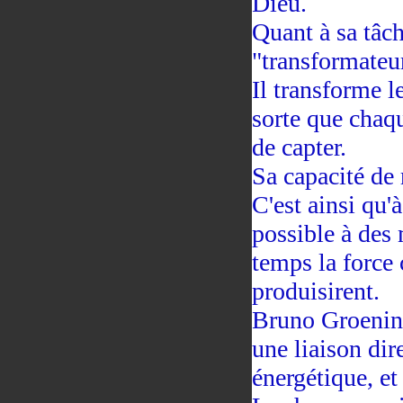
Dieu.
Quant à sa tâch
"transformateu
Il transforme l
sorte que chaq
de capter.
Sa capacité de r
C'est ainsi qu'
possible à des
temps la force 
produisirent.
Bruno Groening 
une liaison dire
énergétique, et