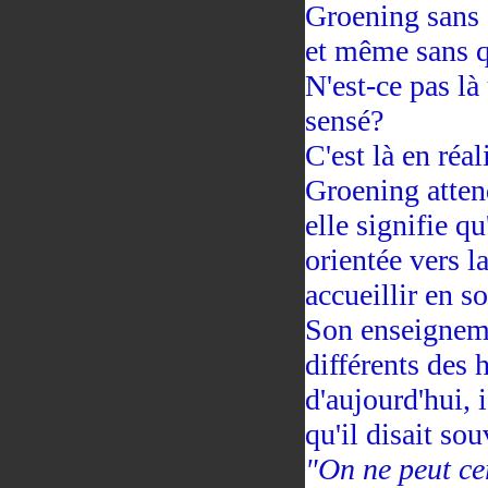
Groening sans q
et même sans qu
N'est-ce pas l
sensé?
C'est là en réa
Groening atte
elle signifie q
orientée vers la
accueillir en s
Son enseigneme
différents des 
d'aujourd'hui, 
qu'il disait sou
"On ne peut c