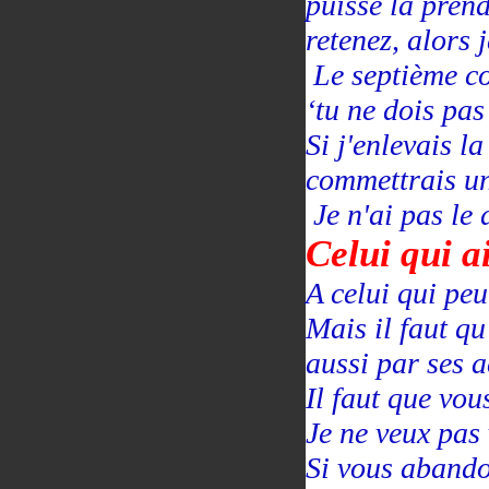
puisse la prend
retenez, alors 
Le septième c
‘tu ne dois pas
Si j'enlevais l
commettrais un
Je n'ai pas le 
Celui qui a
A celui qui peut
Mais il faut qu
aussi par ses a
Il faut que vou
Je ne veux pas 
Si vous abando