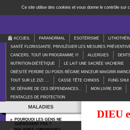
Panneau de gestion des cookies
Ce site utilise des cookies et vous donne le contrôle sur
ACCUEIL
PARANORMAL
ESOTÉRISME
LITHOTHÉR
SANTÉ FLORISSANTE; PRIVILÉGIER LES MESURES PRÉVENTIV
CANCERS, TOUT UN PROGRAMME !!!
ALLERGIES
DENTS
NUTRITION-DIÉTÉTIQUE
LE LAIT UNE SACRÉE VACHERIE
OBÉSITÉ PERDRE DU POIDS RÉGIME MINCEUR MAIGRIR AMIN
TOUT SUR LE ZIZI ....
CASSE TÊTE CHINOIS
FUNG SHUI
SE DÉFAIRE DE CES DÉPENDANCES...
MON LIVRE D'OR
PENTACLES DE PROTECTION
MALADIES
DIEU est 
POURQUOI LES GENS NE
GUÉRISSENT PAS ?
MALADIES CHRONIQUES,