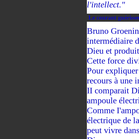
l'intellect."
Le courant guérisse
Bruno Groenin
intermédiaire d
Dieu et produit
Cette force divi
Pour expliquer 
recours à une 
II comparait Di
ampoule électr
Comme I'ampoul
électrique de l
peut vivre dans