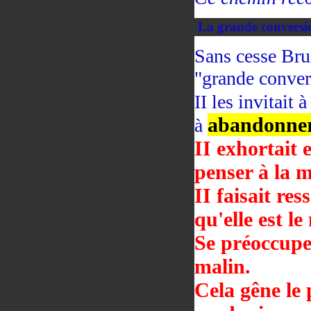
La grande conversi
Sans cesse Bru
"grande conver
II les invitait 
abandonner
à
II exhortait 
penser à la m
II faisait re
qu'elle est le
Se préoccuper
malin.
Cela gêne le