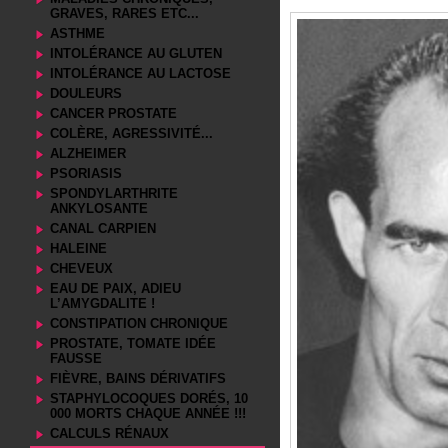
GRAVES, RARES ETC...
ASTHME
INTOLÉRANCE AU GLUTEN
INTOLÉRANCE AU LACTOSE
DOULEURS
CANCER PROSTATE
COLÈRE, AGRESSIVITÉ...
ALZHEIMER
PSORIASIS
SPONDYLARTHRITE
ANKYLOSANTE
CANAL CARPIEN
HALEINE
CHEVEUX
EAU DE PAIX, ADIEU
L’AMYGDALITE !
CONSTIPATION CHRONIQUE
PROSTATE, TOMATE IDÉE
FAUSSE
FIÈVRE, BAINS DÉRIVATIFS
STAPHYLOCOQUES DORÉS, 10
000 MORTS CHAQUE ANNÉE !!!
CALCULS RÉNAUX