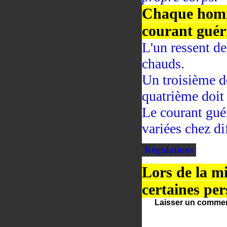
Chaque homme
courant guér
L'un ressent de
chauds.
Un troisième d
quatrième doit 
Le courant guér
variées chez di
Régulations
Lors de la mi
certaines per
Laisser un commen