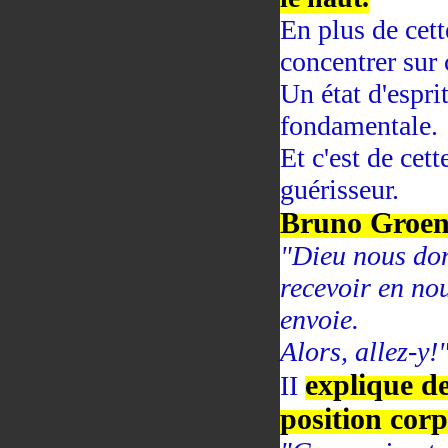
En plus de cett
concentrer sur 
Un état d'espri
fondamentale.
Et c'est de cet
guérisseur.
Bruno Groen
"Dieu nous don
recevoir en nou
envoie.
Alors, allez-y!
explique de
II
position corp