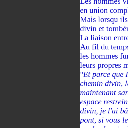
Les hommes viv
en union compl
Mais lorsqu ils
divin et tombèr
La liaison entr
Au fil du temp
les hommes fure
leurs propres 
"
Et parce que 
chemin divin, l
maintenant san
espace restrei
divin, je l'ai bâ
pont, si vous l