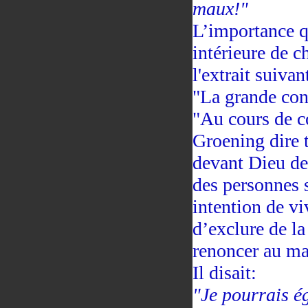
maux!"
L’importance q
intérieure de c
l'extrait suiva
"La grande con
"Au cours de co
Groening dire t
devant Dieu de 
des personnes 
intention de v
d’exclure de la
renoncer au ma
Il disait:
"Je pourrais é