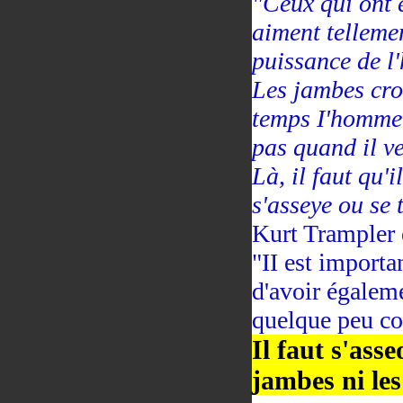
"Ceux qui ont e
aiment tellemen
puissance de l
Les jambes croi
temps I'homme 
pas quand il ve
Là, il faut qu'i
s'asseye ou se 
Kurt Trampler 
"II est importan
d'avoir égalem
quelque peu corr
Il faut s'asse
jambes ni les