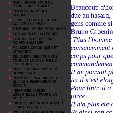
ACIDE URIQUE, GOUTTE,
Beaucoup d'hom
MANGEZ DES POMMES
INSOMNIE, REMÈDE DE
due au hasard, 
SECOURS
FIÈVRE, ÉCHALOTE COUPÉE,
gens comme si e
COLLÉE À LA PEAU
THYROÏDE, MÉDECINE CHINOISE
Bruno Groening 
SOULAGER LES ALLERGIES
"Plus l'homme s
ECZÉMA, ACUPRESSION 2
POINTS À MASSER
consciemment o
MALADIES CHRONIQUES ET
VITAMINE C
corps pour que
GÉLULES VIDES POUR VOS
COMPLÉMENTS ET HUILES
commandement
ESSENTIELLES
PLUS PERSONNE N'EST EN
II ne pouvait pl
BONNE SANTÉ ???
Ici il s’est élo
INSOMNIES, 75 MÉDICAMENTS
QUI VOUS EMPÊCHENT DE
DORMIR
Pour finir, il 
INSOMNIES, HUILES
force.
ESSENTIELLES POUR BIEN
DORMIR
II n'a plus été
ÉVITER L'OPÉRATION GRÂCE À
L'EAU DIALYTIQUE
Et ainsi son co
HYPERTENSION ÇA FONCTIONNE