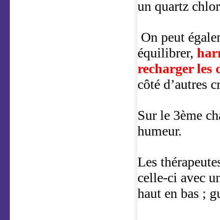
un quartz chlor
On peut égalem
équilibrer,
har
recharger les
côté d’autres cr
Sur le 3
ch
ème
humeur.
Les thérapeutes
celle-ci avec un
haut en bas ; g