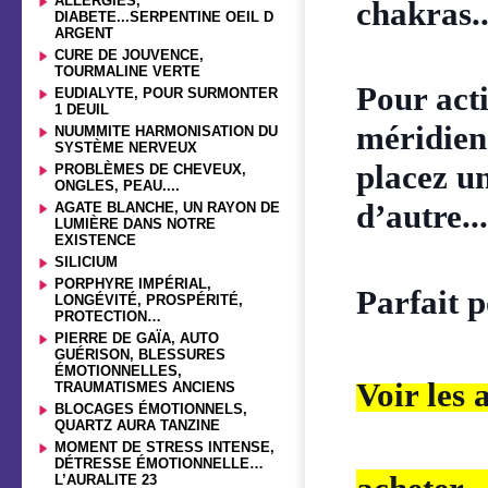
ALLERGIES,
chakras..
DIABETE...SERPENTINE OEIL D
ARGENT
CURE DE JOUVENCE,
TOURMALINE VERTE
Pour acti
EUDIALYTE, POUR SURMONTER
1 DEUIL
méridien
NUUMMITE HARMONISATION DU
SYSTÈME NERVEUX
placez un
PROBLÈMES DE CHEVEUX,
ONGLES, PEAU....
d’autre...
AGATE BLANCHE, UN RAYON DE
LUMIÈRE DANS NOTRE
EXISTENCE
SILICIUM
PORPHYRE IMPÉRIAL,
Parfait po
LONGÉVITÉ, PROSPÉRITÉ,
PROTECTION…
PIERRE DE GAÏA, AUTO
GUÉRISON, BLESSURES
ÉMOTIONNELLES,
Voir
les 
TRAUMATISMES ANCIENS
BLOCAGES ÉMOTIONNELS,
QUARTZ AURA TANZINE
MOMENT DE STRESS INTENSE,
DÉTRESSE ÉMOTIONNELLE…
L’AURALITE 23