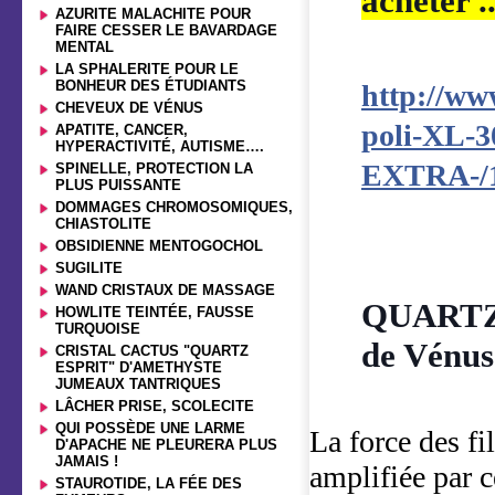
acheter ..
AZURITE MALACHITE POUR
FAIRE CESSER LE BAVARDAGE
MENTAL
LA SPHALERITE POUR LE
BONHEUR DES ÉTUDIANTS
http://w
CHEVEUX DE VÉNUS
poli-XL-3
APATITE, CANCER,
HYPERACTIVITÉ, AUTISME….
EXTRA-/1
SPINELLE, PROTECTION LA
PLUS PUISSANTE
DOMMAGES CHROMOSOMIQUES,
CHIASTOLITE
OBSIDIENNE MENTOGOCHOL
SUGILITE
WAND CRISTAUX DE MASSAGE
QUARTZ 
HOWLITE TEINTÉE, FAUSSE
TURQUOISE
de Vénus
CRISTAL CACTUS "QUARTZ
ESPRIT" D'AMETHYSTE
JUMEAUX TANTRIQUES
LÂCHER PRISE, SCOLECITE
QUI POSSÈDE UNE LARME
La force des fi
D'APACHE NE PLEURERA PLUS
JAMAIS !
amplifiée par c
STAUROTIDE, LA FÉE DES