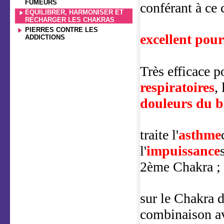
FUMEURS
conférant à ce 
ÉQUILIBRER, HARMONISER ET
RECHARGER LES CHAKRAS
PIERRES CONTRE LES
excellent pour 
ADDICTIONS
Très efficace p
respiratoires
, 
douleurs du b
traite l'
asthme
l'
impuissance
2
Chakra ;
ème
sur le Chakra d
combinaison a