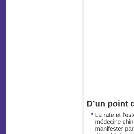
Vous avez d
la bouche, e
coté des mâ
D’un point 
La rate et l’e
médecine chin
manifester pa