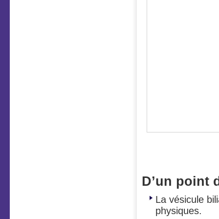
Vous avez d
cheveux et s
D’un point 
La vésicule bi
physiques.