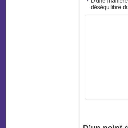
D’une manière
déséquilibre d
Des boutons
(Zone coeur
D’un point 