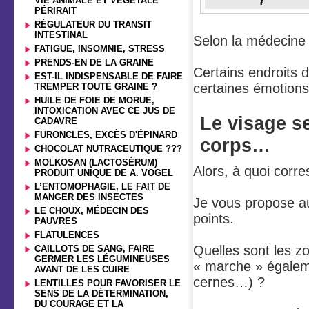
VIE ANIMALE ET VÉGÉTALE
PÉRIRAIT
RÉGULATEUR DU TRANSIT
INTESTINAL
Selon la médecine 
FATIGUE, INSOMNIE, STRESS
PRENDS-EN DE LA GRAINE
Certains endroits d
EST-IL INDISPENSABLE DE FAIRE
certaines émotions
TREMPER TOUTE GRAINE ?
HUILE DE FOIE DE MORUE,
INTOXICATION AVEC CE JUS DE
Le visage se
CADAVRE
FURONCLES, EXCÈS D'ÉPINARD
corps…
CHOCOLAT NUTRACEUTIQUE ???
MOLKOSAN (LACTOSÉRUM)
Alors, à quoi corr
PRODUIT UNIQUE DE A. VOGEL
L’ENTOMOPHAGIE, LE FAIT DE
MANGER DES INSECTES
Je vous propose au
LE CHOUX, MÉDECIN DES
points.
PAUVRES
FLATULENCES
Quelles sont les z
CAILLOTS DE SANG, FAIRE
GERMER LES LÉGUMINEUSES
« marche » égalem
AVANT DE LES CUIRE
cernes…) ?
LENTILLES POUR FAVORISER LE
SENS DE LA DÉTERMINATION,
DU COURAGE ET LA