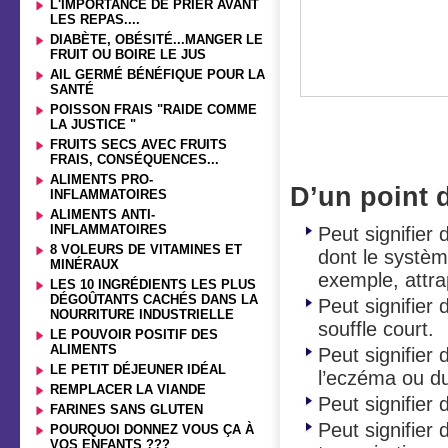
L'IMPORTANCE DE PRIER AVANT
LES REPAS....
DIABÈTE, OBÉSITÉ...MANGER LE
FRUIT OU BOIRE LE JUS
AIL GERMÉ BÉNÉFIQUE POUR LA
SANTÉ
POISSON FRAIS "RAIDE COMME
Des boutons
LA JUSTICE "
colon/poum
FRUITS SECS AVEC FRUITS
FRAIS, CONSÉQUENCES...
ALIMENTS PRO-
D’un point 
INFLAMMATOIRES
ALIMENTS ANTI-
INFLAMMATOIRES
Peut signifier
8 VOLEURS DE VITAMINES ET
dont le systèm
MINÉRAUX
exemple, attra
LES 10 INGRÉDIENTS LES PLUS
DÉGOÛTANTS CACHÉS DANS LA
Peut signifier
NOURRITURE INDUSTRIELLE
souffle court.
LE POUVOIR POSITIF DES
ALIMENTS
Peut signifier
LE PETIT DÉJEUNER IDÉAL
l’eczéma ou du 
REMPLACER LA VIANDE
Peut signifier
FARINES SANS GLUTEN
Peut signifier
POURQUOI DONNEZ VOUS ÇA À
VOS ENFANTS ???