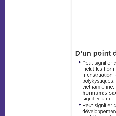
Vous avez d
des machoir
(Zone reins)
D’un point 
Peut signifier
inclut les horm
menstruation,
polykystiques.
vietnamienne, l
hormones sex
signifier un dé
Peut signifier
développement.