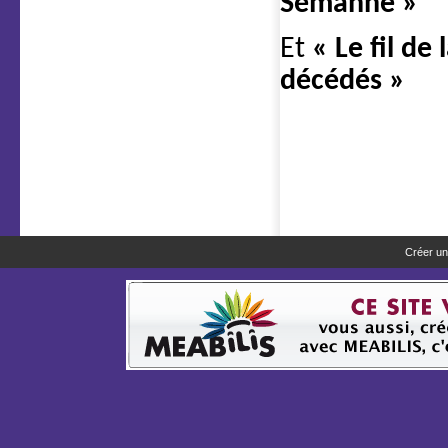
Sémanne »
Et
« Le fil de
décédés »
Créer un 