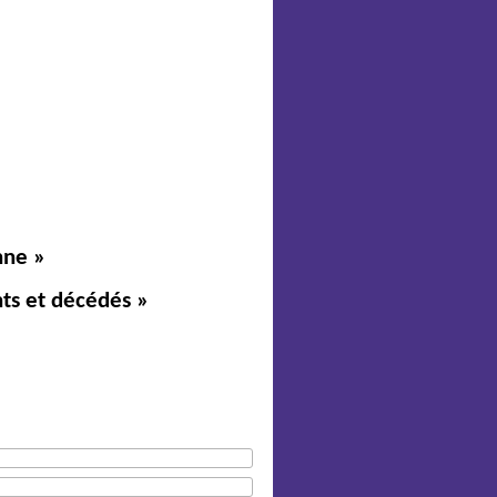
nne »
nts et décédés »