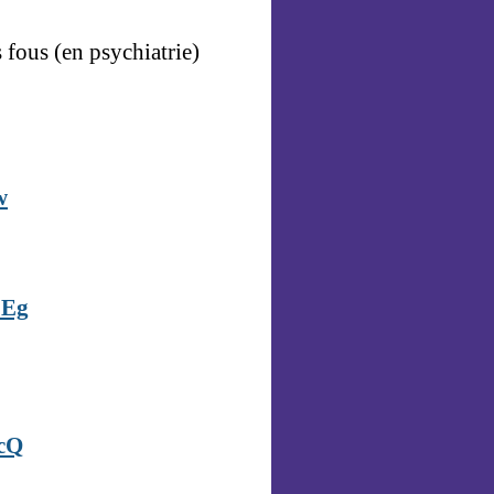
 fous (en psychiatrie)
w
ZEg
cQ