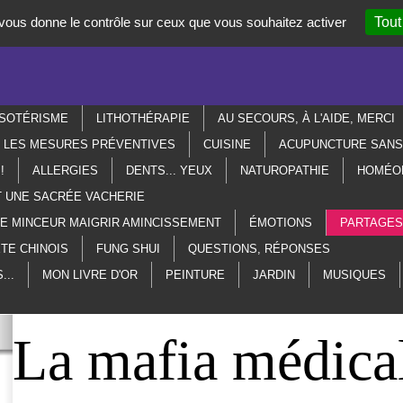
t vous donne le contrôle sur ceux que vous souhaitez activer
Tout
SOTÉRISME
LITHOTHÉRAPIE
AU SECOURS, À L'AIDE, MERCI
R LES MESURES PRÉVENTIVES
CUISINE
ACUPUNCTURE SANS 
!
ALLERGIES
DENTS... YEUX
NATUROPATHIE
HOMÉO
T UNE SACRÉE VACHERIE
ME MINCEUR MAIGRIR AMINCISSEMENT
ÉMOTIONS
PARTAGES
TE CHINOIS
FUNG SHUI
QUESTIONS, RÉPONSES
...
MON LIVRE D'OR
PEINTURE
JARDIN
MUSIQUES
La mafia médica