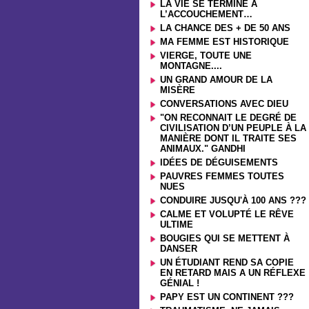
LA VIE SE TERMINE À
L’ACCOUCHEMENT…
LA CHANCE DES + DE 50 ANS
MA FEMME EST HISTORIQUE
VIERGE, TOUTE UNE
MONTAGNE....
UN GRAND AMOUR DE LA
MISÈRE
CONVERSATIONS AVEC DIEU
"ON RECONNAIT LE DEGRÉ DE
CIVILISATION D’UN PEUPLE À LA
MANIÈRE DONT IL TRAITE SES
ANIMAUX." GANDHI
IDÉES DE DÉGUISEMENTS
PAUVRES FEMMES TOUTES
NUES
CONDUIRE JUSQU'À 100 ANS ???
CALME ET VOLUPTÉ LE RÊVE
ULTIME
BOUGIES QUI SE METTENT À
DANSER
UN ÉTUDIANT REND SA COPIE
EN RETARD MAIS A UN RÉFLEXE
GÉNIAL !
PAPY EST UN CONTINENT ???