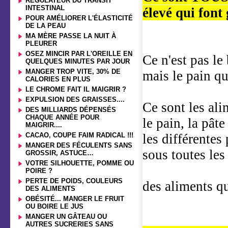
RÉGULATEUR DU TRANSIT
INTESTINAL
élevé qui font 
POUR AMÉLIORER L'ÉLASTICITÉ
DE LA PEAU
MA MÈRE PASSE LA NUIT À
PLEURER
OSEZ MINCIR PAR L'OREILLE EN
Ce n'est pas le
QUELQUES MINUTES PAR JOUR
MANGER TROP VITE, 30% DE
mais le pain qu
CALORIES EN PLUS
LE CHROME FAIT IL MAIGRIR ?
EXPULSION DES GRAISSES....
Ce sont les al
DES MILLIARDS DÉPENSÉS
CHAQUE ANNÉE POUR
le pain, la pâte
MAIGRIR....
CACAO, COUPE FAIM RADICAL !!!
les différentes
MANGER DES FÉCULENTS SANS
sous toutes les 
GROSSIR, ASTUCE…
VOTRE SILHOUETTE, POMME OU
POIRE ?
PERTE DE POIDS, COULEURS
des aliments q
DES ALIMENTS
OBÉSITÉ... MANGER LE FRUIT
OU BOIRE LE JUS
MANGER UN GÂTEAU OU
AUTRES SUCRERIES SANS