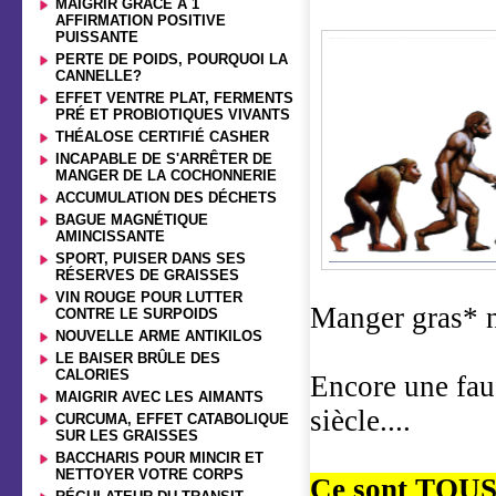
MAIGRIR GRÂCE À 1
AFFIRMATION POSITIVE
PUISSANTE
PERTE DE POIDS, POURQUOI LA
CANNELLE?
EFFET VENTRE PLAT, FERMENTS
PRÉ ET PROBIOTIQUES VIVANTS
THÉALOSE CERTIFIÉ CASHER
INCAPABLE DE S'ARRÊTER DE
MANGER DE LA COCHONNERIE
ACCUMULATION DES DÉCHETS
BAGUE MAGNÉTIQUE
AMINCISSANTE
SPORT, PUISER DANS SES
RÉSERVES DE GRAISSES
VIN ROUGE POUR LUTTER
Manger gras* n
CONTRE LE SURPOIDS
NOUVELLE ARME ANTIKILOS
LE BAISER BRÛLE DES
CALORIES
Encore une faus
MAIGRIR AVEC LES AIMANTS
siècle....
CURCUMA, EFFET CATABOLIQUE
SUR LES GRAISSES
BACCHARIS POUR MINCIR ET
NETTOYER VOTRE CORPS
Ce sont TOUS 