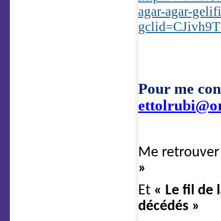
agar-agar-gelif
gclid=CJivh
Pour me cont
ettolrubi@o
Me retrouver
»
Et
« Le fil de
décédés »