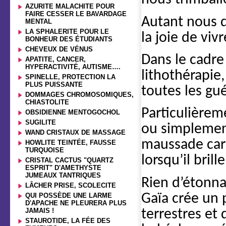
AZURITE MALACHITE POUR
FAIRE CESSER LE BAVARDAGE
Autant nous d
MENTAL
LA SPHALERITE POUR LE
la joie de viv
BONHEUR DES ÉTUDIANTS
CHEVEUX DE VÉNUS
Dans le cadre
APATITE, CANCER,
HYPERACTIVITÉ, AUTISME….
lithothérapie,
SPINELLE, PROTECTION LA
PLUS PUISSANTE
toutes les gué
DOMMAGES CHROMOSOMIQUES,
CHIASTOLITE
Particulièrem
OBSIDIENNE MENTOGOCHOL
SUGILITE
ou simplemen
WAND CRISTAUX DE MASSAGE
maussade car 
HOWLITE TEINTÉE, FAUSSE
TURQUOISE
lorsqu’il bril
CRISTAL CACTUS "QUARTZ
ESPRIT" D'AMETHYSTE
JUMEAUX TANTRIQUES
Rien d’étonnan
LÂCHER PRISE, SCOLECITE
Gaïa crée un p
QUI POSSÈDE UNE LARME
D'APACHE NE PLEURERA PLUS
JAMAIS !
terrestres et
STAUROTIDE, LA FÉE DES