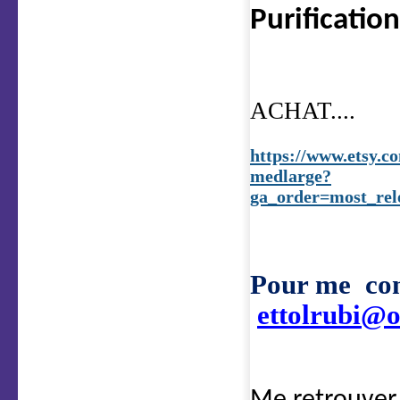
Purificatio
ACHAT....
https://www.etsy.co
medlarge?
ga_order=most_rel
Pour me con
ettolrubi@o