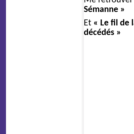
Me retrouver
Sémanne »
Et
« Le fil de
décédés »