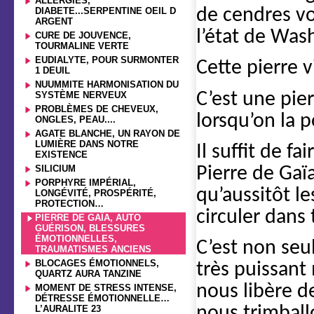
ALLERGIES,
de cendres v
DIABETE...SERPENTINE OEIL D
ARGENT
l’état de Was
CURE DE JOUVENCE,
TOURMALINE VERTE
EUDIALYTE, POUR SURMONTER
Cette pierre 
1 DEUIL
NUUMMITE HARMONISATION DU
C’est une pie
SYSTÈME NERVEUX
PROBLÈMES DE CHEVEUX,
lorsqu’on la p
ONGLES, PEAU....
AGATE BLANCHE, UN RAYON DE
LUMIÈRE DANS NOTRE
Il suffit de f
EXISTENCE
SILICIUM
Pierre de Gaï
PORPHYRE IMPÉRIAL,
qu’aussitôt l
LONGÉVITÉ, PROSPÉRITÉ,
PROTECTION…
circuler dans 
PIERRE DE GAÏA, AUTO
GUÉRISON, BLESSURES
ÉMOTIONNELLES,
C’est non seul
TRAUMATISMES ANCIENS
BLOCAGES ÉMOTIONNELS,
très puissant
QUARTZ AURA TANZINE
nous libère d
MOMENT DE STRESS INTENSE,
DÉTRESSE ÉMOTIONNELLE…
L’AURALITE 23
nous trimball